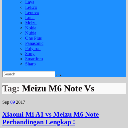
Lava
LeEco
Lenovo
Luna
Meizu
Nokia
Nubia
One Plus
Panasonic
Polytron
Sony
Smartfren
Sharp
Tag:
Meizu M6 Note Vs
Sep
09
2017
Xiaomi Mi A1 vs Meizu M6 Note
Perbandingan Lengkap !