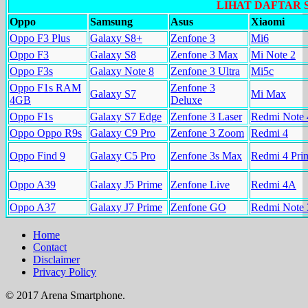
LIHAT DAFTAR
Oppo
Samsung
Asus
Xiaomi
Oppo F3 Plus
Galaxy S8+
Zenfone 3
Mi6
Oppo F3
Galaxy S8
Zenfone 3 Max
Mi Note 2
Oppo F3s
Galaxy Note 8
Zenfone 3 Ultra
Mi5c
Oppo F1s RAM
Zenfone 3
Galaxy S7
Mi Max
4GB
Deluxe
Oppo F1s
Galaxy S7 Edge
Zenfone 3 Laser
Redmi Note 
Oppo Oppo R9s
Galaxy C9 Pro
Zenfone 3 Zoom
Redmi 4
Oppo Find 9
Galaxy C5 Pro
Zenfone 3s Max
Redmi 4 Pri
Oppo A39
Galaxy J5 Prime
Zenfone Live
Redmi 4A
Oppo A37
Galaxy J7 Prime
Zenfone GO
Redmi Note 
Home
Contact
Disclaimer
Privacy Policy
© 2017 Arena Smartphone.