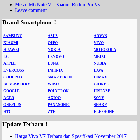
Meizu M6 Note Vs
,
Xiaomi Redmi Pro Vs
Leave comment
Brand Smartphone !
SAMSUNG
ASUS
ADVAN
XIAOMI
OPPO
VIVO
HUAWEI
NOKIA
MOTOROLA
LG
LENOVO
MEIZU
APPLE
LUNA
NUBIA
EVERCOSS
INFINIX
LAVA
COOLPAD
SMARTFREN
HIMAX
BLACKBERRY
WIKO
GIONEE
GOOGLE
POLYTRON
HISENSE
ACER
AXIOO
SONY
ONEPLUS
PANASONIC
SHARP
HTC
ZTE
ELEPHONE
Update Terbaru !
Harga Vivo V7 Terbaru dan Spesifikasi November 2017