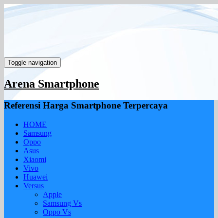
Toggle navigation
Arena Smartphone
Referensi Harga Smartphone Terpercaya
HOME
Samsung
Oppo
Asus
Xiaomi
Vivo
Huawei
Versus
Apple
Samsung Vs
Oppo Vs