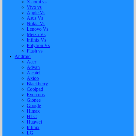
Xiaomi vs
Vivo vs
Apple Vs
Asus Vs
Nokia Vs
Lenovo Vs
Meizu Vs
Infinix Vs
Polytron Vs
Flash vs
Android
Acer
Advan
Alcatel
Axioo
Blackberry
Coolpad
Evercoos
Gionee
Google
Himax
HTC
Huawei
Infinix
LG