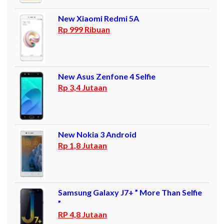
New Xiaomi Redmi 5A
Rp 999 Ribuan
New Asus Zenfone 4 Selfie
Rp 3,4 Jutaan
New Nokia 3 Android
Rp 1,8 Jutaan
Samsung Galaxy J7+ ” More Than Selfie
”
RP 4,8 Jutaan