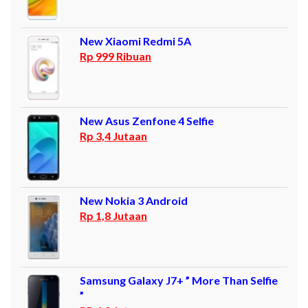
New Xiaomi Redmi 5A
Rp 999 Ribuan
New Asus Zenfone 4 Selfie
Rp 3,4 Jutaan
New Nokia 3 Android
Rp 1,8 Jutaan
Samsung Galaxy J7+ ” More Than Selfie
”