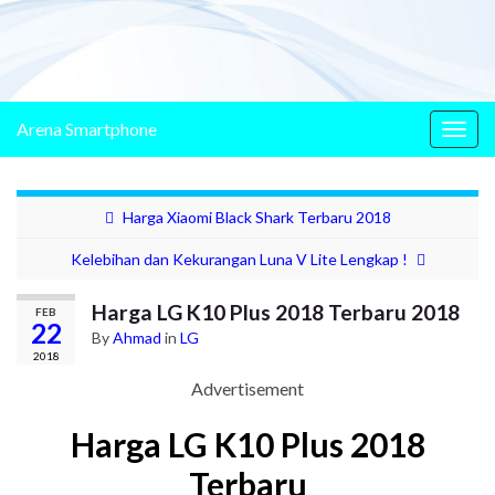
Arena Smartphone
Togg
navig
Harga Xiaomi Black Shark Terbaru 2018
Kelebihan dan Kekurangan Luna V Lite Lengkap !
Harga LG K10 Plus 2018 Terbaru 2018
FEB
22
By
Ahmad
in
LG
2018
Advertisement
Harga LG K10 Plus 2018
Terbaru