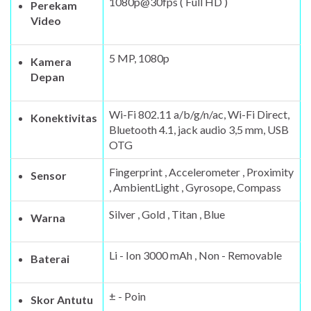
1080p@30fps ( Full HD )
Perekam
Video
5 MP, 1080p
Kamera
Depan
Wi-Fi 802.11 a/b/g/n/ac, Wi-Fi Direct,
Konektivitas
Bluetooth 4.1, jack audio 3,5 mm, USB
OTG
Fingerprint , Accelerometer , Proximity
Sensor
, AmbientLight , Gyrosope, Compass
Silver , Gold , Titan , Blue
Warna
Li - Ion 3000 mAh , Non - Removable
Baterai
± - Poin
Skor Antutu