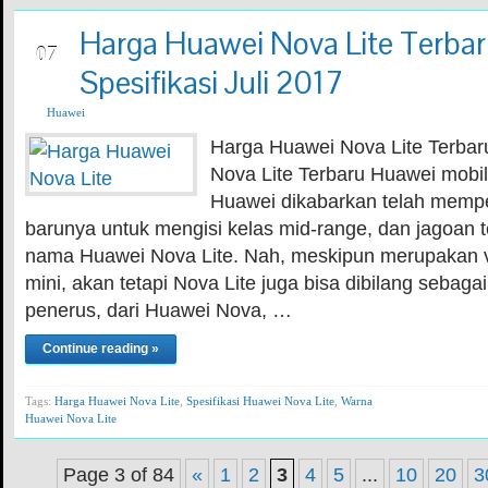
Harga Huawei Nova Lite Terbar
JUL
07
Spesifikasi Juli 2017
Huawei
Harga Huawei Nova Lite Terba
Nova Lite Terbaru Huawei mobile
Huawei dikabarkan telah memp
barunya untuk mengisi kelas mid-range, dan jagoan t
nama Huawei Nova Lite. Nah, meskipun merupakan va
mini, akan tetapi Nova Lite juga bisa dibilang sebaga
penerus, dari Huawei Nova, …
Continue reading »
Tags:
Harga Huawei Nova Lite
,
Spesifikasi Huawei Nova Lite
,
Warna
Huawei Nova Lite
Page 3 of 84
«
1
2
3
4
5
...
10
20
3