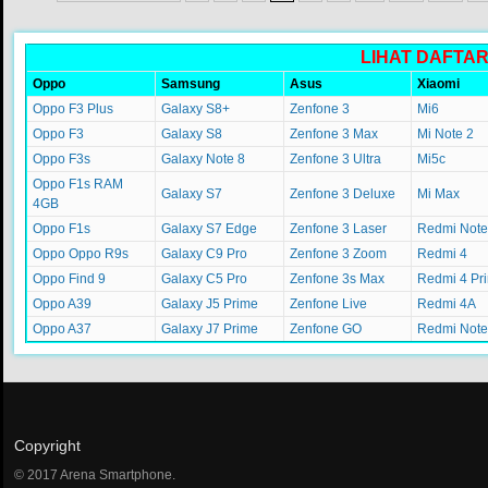
LIHAT DAFTA
Oppo
Samsung
Asus
Xiaomi
Oppo F3 Plus
Galaxy S8+
Zenfone 3
Mi6
Oppo F3
Galaxy S8
Zenfone 3 Max
Mi Note 2
Oppo F3s
Galaxy Note 8
Zenfone 3 Ultra
Mi5c
Oppo F1s RAM
Galaxy S7
Zenfone 3 Deluxe
Mi Max
4GB
Oppo F1s
Galaxy S7 Edge
Zenfone 3 Laser
Redmi Note
Oppo Oppo R9s
Galaxy C9 Pro
Zenfone 3 Zoom
Redmi 4
Oppo Find 9
Galaxy C5 Pro
Zenfone 3s Max
Redmi 4 Pr
Oppo A39
Galaxy J5 Prime
Zenfone Live
Redmi 4A
Oppo A37
Galaxy J7 Prime
Zenfone GO
Redmi Note
Copyright
© 2017 Arena Smartphone.