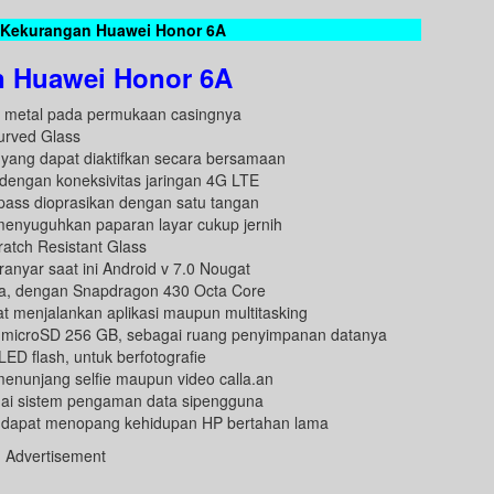
 Kekurangan Huawei Honor 6A
n Huawei Honor 6A
ial metal pada permukaan casingnya
urved Glass
ng dapat diaktifkan secara bersamaan
, dengan koneksivitas jaringan 4G LTE
 pass dioprasikan dengan satu tangan
 menyuguhkan paparan layar cukup jernih
ratch Resistant Glass
nyar saat ini Android v 7.0 Nougat
ga, dengan Snapdragon 430 Octa Core
 menjalankan aplikasi maupun multitasking
g microSD 256 GB, sebagai ruang penyimpanan datanya
D flash, untuk berfotografie
enunjang selfie maupun video calla.an
agai sistem pengaman data sipengguna
g dapat menopang kehidupan HP bertahan lama
Advertisement