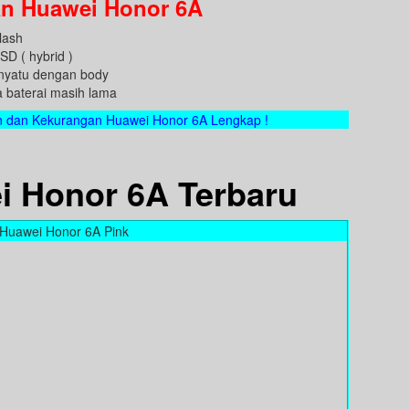
n Huawei Honor 6A
lash
SD ( hybrid )
enyatu dengan body
a baterai masih lama
n dan Kekurangan Huawei Honor 6A Lengkap !
i Honor 6A Terbaru
Huawei Honor 6A Pink