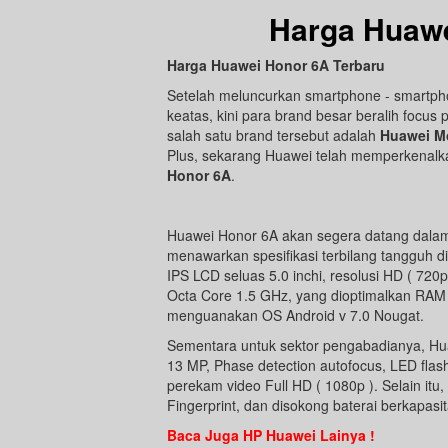
Harga Huawe
Harga Huawei Honor 6A Terbaru
Setelah meluncurkan smartphone - smartpho
keatas, kini para brand besar beralih fo
salah satu brand tersebut adalah
Huawei Mo
Plus, sekarang Huawei telah memperkenalk
Honor 6A
.
Huawei Honor 6A akan segera datang dalam
menawarkan spesifikasi terbilang tangguh d
IPS LCD seluas 5.0 inchi, resolusi HD ( 72
Octa Core 1.5 GHz, yang dioptimalkan RAM 
menguanakan OS Android v 7.0 Nougat.
Sementara untuk sektor pengabadianya, Hu
13 MP, Phase detection autofocus, LED fla
perekam video Full HD ( 1080p ). Selain itu
Fingerprint, dan disokong baterai berkapas
Baca Juga HP Huawei Lainya !