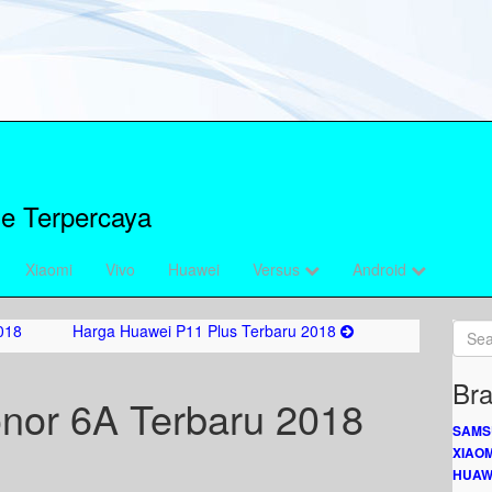
e Terpercaya
Xiaomi
Vivo
Huawei
Versus
Android
018
Harga Huawei P11 Plus Terbaru 2018
Bra
nor 6A Terbaru 2018
SAMS
XIAOM
HUAW