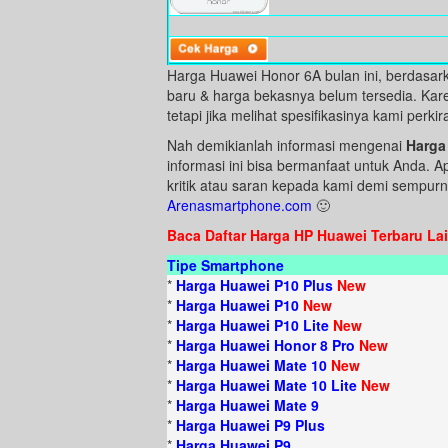
Harga Huawei Honor 6A bulan ini, berdasark
baru & harga bekasnya belum tersedia. Kare
tetapi jika melihat spesifikasinya kami perki
Nah demikianlah informasi mengenai
Harga
informasi ini bisa bermanfaat untuk Anda. 
kritik atau saran kepada kami demi sempurna
Arenasmartphone.com
🙂
Baca Daftar Harga HP Huawei Terbaru Lai
Tipe Smartphone
*
Harga Huawei P10 Plus
New
*
Harga Huawei P10
New
*
Harga Huawei P10 Lite
New
*
Harga Huawei Honor 8 Pro
New
*
Harga Huawei Mate 10
New
*
Harga Huawei Mate 10 Lite
New
*
Harga Huawei Mate 9
*
Harga Huawei P9 Plus
*
Harga Huawei P9