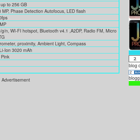
 up to 256 GB
MP, Phase Detection Autofocus, LED flash
0fps
 MP
b/g/n, WI-FI hotspot, Bluetooth v4.1 ,A2DP, Radio FM, Micro
TG
erometer, proximity, Ambient Light, Compass
Li-Ion 3020 mAh
, Pink
blog 
blogg
Advertisement