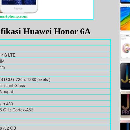
ifikasi Huawei Honor 6A
, 4G LTE
SIM
 mm
PS LCD ( 720 x 1280 pixels )
sistant Glass
 Nougat
gon 430
.5 GHz Cortex-A53
16 /32 GB