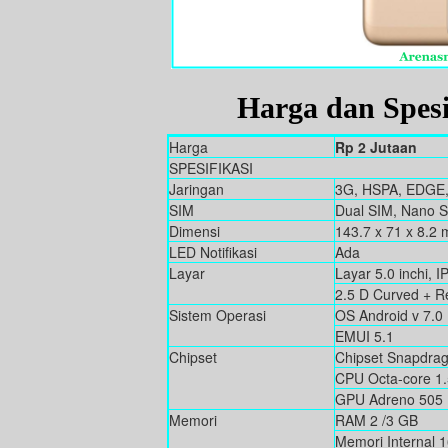
Harga dan Spes
Harga
Rp 2 Jutaan
SPESIFIKASI
Jaringan
3G, HSPA, EDGE
SIM
Dual SIM, Nano 
Dimensi
143.7 x 71 x 8.2
LED Notifikasi
Ada
Layar
Layar 5.0 inchi, I
2.5 D Curved + Re
Sistem Operasi
OS Android v 7.0
EMUI 5.1
Chipset
Chipset Snapdra
CPU Octa-core 1
GPU Adreno 505
Memori
RAM 2 /3 GB
Memori Internal 