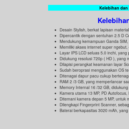
Kelebihan dan
Kelebiha
Desain Stylish, berkat lapisan mater
Dipercantik dengan sentuhan 2.5 D C
Mendukung kemampuan Ganda SIM, ya
Memiliki akses internet super ngebut
Layar IPS LCD seluas 5.0 inchi, yang
Didukung resolusi 720p ( HD ), yang
Dilapisi perangkat keamanan layar Sc
Sudah beroprasi menggunakan OS tera
Ditenagai dapur pacu cukup bertena
RAM 2 /3 GB, yang memperlancar saat
Memory Internal 16 /32 GB, didukun
Kamera utama 13 MP, PD Autofocus, LE
Ditemani kamera depan 5 MP, untuk m
Dilengkapi Fingerprint Scanner, seb
Baterai berkapasitas 3020 mAh, yan