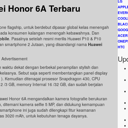
LG
i Honor 6A Terbaru
APPL
EVER
COOL
BLAC
ne flagship, untuk berdebut dipasar global kelas menengah
GOOG
cus pada konsumen kalangan menengah kebawahnya. Dan
ACER
bile
. Pasalnya setelah resmi merilis Huawei P10 & P10
ONEP
an smartphone 2 Jutaan, yang disandangi nama
Huawei
HTC
Upd
Advertisement
 waktu dekat dengan berbekal penampilan stylish dan
ikelasnya. Sebut saja seperti membentangkan panel display
0p ). Kemudian ditenagai prosesor Snapdragon 430, CPU
2 /3 GB, memory Internal 16 /32 GB, dan sudah berjalan
awei Honor 6A mengandalkan kamera fotografie berukuran
sh, ditemani kamera selfie 5 MP, dan didukung kemampuan
, smartphone ini juga sudah dilengkapi fitur keamanan
itas 3020 mAh, untuk kebutuhan tenaga dayanya.