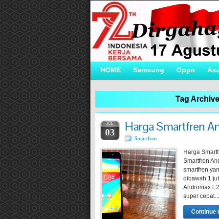
HOME
Samsung
Oppo
As
Tag Archiv
Harga Smartfren A
JUL
03
Smartfren
Harga Smartf
Smartfren An
smartfren ya
dibawah 1 ju
Andromax E2 
super cepat.
Continue 