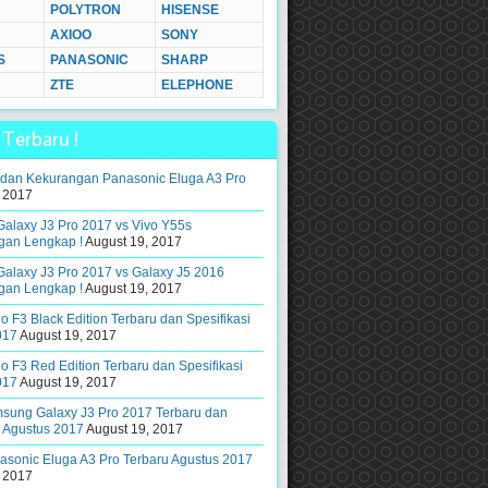
POLYTRON
HISENSE
AXIOO
SONY
S
PANASONIC
SHARP
ZTE
ELEPHONE
Terbaru !
 dan Kekurangan Panasonic Eluga A3 Pro
 2017
alaxy J3 Pro 2017 vs Vivo Y55s
gan Lengkap !
August 19, 2017
alaxy J3 Pro 2017 vs Galaxy J5 2016
gan Lengkap !
August 19, 2017
 F3 Black Edition Terbaru dan Spesifikasi
017
August 19, 2017
 F3 Red Edition Terbaru dan Spesifikasi
017
August 19, 2017
sung Galaxy J3 Pro 2017 Terbaru dan
i Agustus 2017
August 19, 2017
sonic Eluga A3 Pro Terbaru Agustus 2017
 2017