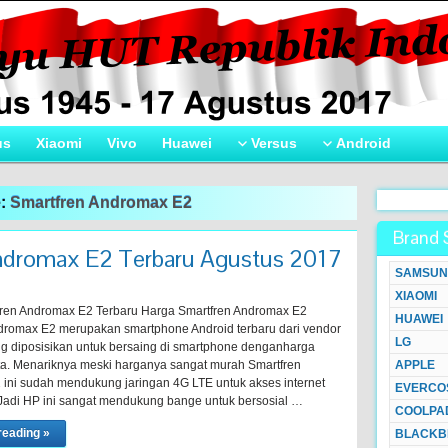
us
Xiaomi
Vivo
Huawei
Versus
Android
e:
Smartfren Andromax E2
Brand 
ndromax E2 Terbaru Agustus 2017
SAMSUN
XIAOMI
ren Andromax E2 Terbaru Harga Smartfren Andromax E2
HUAWEI
dromax E2 merupakan smartphone Android terbaru dari vendor
LG
ng diposisikan untuk bersaing di smartphone denganharga
ta. Menariknya meski harganya sangat murah Smartfren
APPLE
ini sudah mendukung jaringan 4G LTE untuk akses internet
EVERCO
 Jadi HP ini sangat mendukung bange untuk bersosial …
COOLPA
reading »
BLACKB