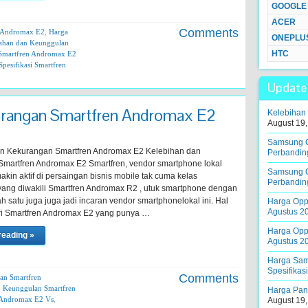
GOOGLE
ACER
Comments
n Andromax E2
,
Harga
ONEPLU
ahan dan Keunggulan
HTC
Smartfren Andromax E2
Spesifikasi Smartfren
Update 
urangan Smartfren Andromax E2
Kelebihan
August 19,
Samsung G
n Kekurangan Smartfren Andromax E2 Kelebihan dan
Perbandin
martfren Andromax E2 Smartfren, vendor smartphone lokal
Samsung G
akin aktif di persaingan bisnis mobile tak cuma kelas
Perbandin
ng diwakili Smartfren Andromax R2 , utuk smartphone dengan
 satu juga juga jadi incaran vendor smartphonelokal ini. Hal
Harga Oppo
Agustus 2
dari Smartfren Andromax E2 yang punya …
Harga Oppo
reading »
Agustus 2
Harga Sam
Spesifikas
Comments
an Smartfren
,
Keunggulan Smartfren
Harga Pana
 Andromax E2 Vs
,
August 19,