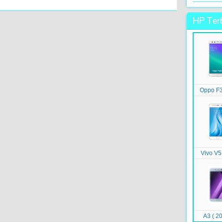
HP Terb
Oppo F3
Vivo V5
A3 ( 20