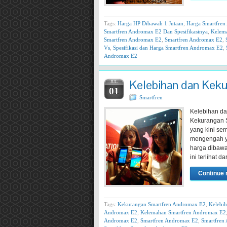
Tags:
Harga HP Dibawah 1 Jutaan
,
Harga Smartfre
Smartfren Andromax E2 Dan Spesifikasinya
,
Kelem
Smartfren Andromax E2
,
Smartfren Andromax E2
,
Vs
,
Spesifikasi dan Harga Smartfren Andromax E2
,
Andromax E2
Kelebihan dan Kek
JUL
01
Smartfren
Kelebihan da
Kekurangan S
yang kini sem
mengengah ya
harga dibawah
ini terlihat 
Continue 
Tags:
Kekurangan Smartfren Andromax E2
,
Kelebih
Andromax E2
,
Kelemahan Smartfren Andromax E2
Andromax E2
,
Smartfren Andromax E2
,
Smartfren