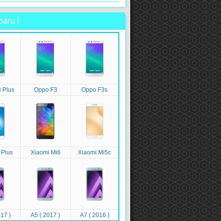
aru !
 Plus
Oppo F3
Oppo F3s
 Plus
Xiaomi Mi6
Xiaomi Mi5c
17 )
A5 ( 2017 )
A7 ( 2016 )