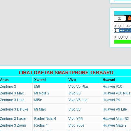
blog direct
blogging ti
LIHAT DAFTAR SMARTPHONE TERBARU
Asus
Xiaomi
Vivo
Huawei
Zenfone 3
Mi6
Vivo V5 Plus
Huawei P10
Zenfone 3 Max
Mi Note 2
Vivo V5
Huawei P10 Plus
Zenfone 3 Ultra
Mi5c
Vivo V5 Lite
Huawei P9
Zenfone 3 Deluxe
Mi Max
Vivo V3
Huawei P9 Lite
Zenfone 3 Laser
Redmi Note 4
Vivo Y55
Huawei Mate S2
Zenfone 3 Zoom
Redmi 4
Vivo Y55s
Huawei Mate 9