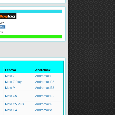
ory
ps
Lenovo
Andromax
Moto Z
Andromax L
Moto Z Play
Andromax E2+
Moto M
Andromax E2
Moto G5
Andromax R2
Moto G5 Plus
Andromax R
Moto G4
Andromax A