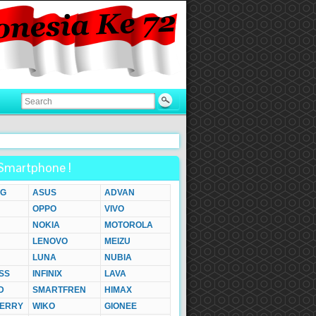
Smartphone !
G
ASUS
ADVAN
OPPO
VIVO
NOKIA
MOTOROLA
LENOVO
MEIZU
LUNA
NUBIA
SS
INFINIX
LAVA
D
SMARTFREN
HIMAX
ERRY
WIKO
GIONEE