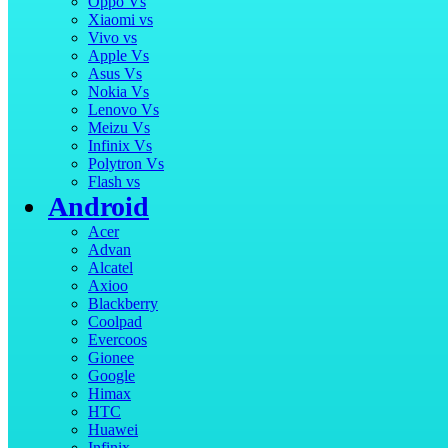
Oppo Vs
Xiaomi vs
Vivo vs
Apple Vs
Asus Vs
Nokia Vs
Lenovo Vs
Meizu Vs
Infinix Vs
Polytron Vs
Flash vs
Android
Acer
Advan
Alcatel
Axioo
Blackberry
Coolpad
Evercoos
Gionee
Google
Himax
HTC
Huawei
Infinix