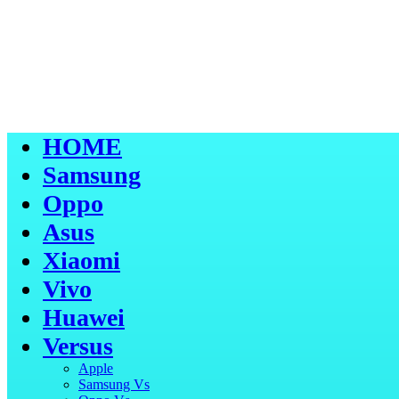
HOME
Samsung
Oppo
Asus
Xiaomi
Vivo
Huawei
Versus
Apple
Samsung Vs