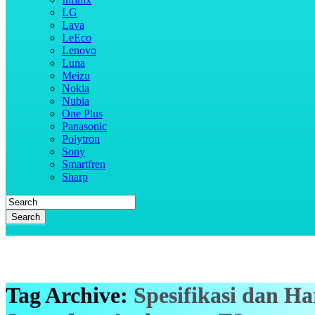
LG
Lava
LeEco
Lenovo
Luna
Meizu
Nokia
Nubia
One Plus
Panasonic
Polytron
Sony
Smartfren
Sharp
Search
Tag Archive:
Spesifikasi dan Ha