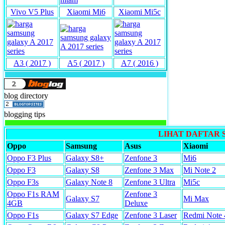
Vivo V5 Plus
Xiaomi Mi6
Xiaomi Mi5c
A3 ( 2017 )
A5 ( 2017 )
A7 ( 2016 )
blog directory
blogging tips
LIHAT DAFTAR
Oppo
Samsung
Asus
Xiaomi
Oppo F3 Plus
Galaxy S8+
Zenfone 3
Mi6
Oppo F3
Galaxy S8
Zenfone 3 Max
Mi Note 2
Oppo F3s
Galaxy Note 8
Zenfone 3 Ultra
Mi5c
Oppo F1s RAM
Zenfone 3
Galaxy S7
Mi Max
4GB
Deluxe
Oppo F1s
Galaxy S7 Edge
Zenfone 3 Laser
Redmi Note 