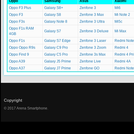
Oppo
Samsung
Asus
Xiaomi
Oppo F3 Plus
Galaxy S8+
Zenfone 3
Mi6
Oppo F3
Galaxy S8
Zenfone 3 Max
Mi Note 2
Oppo F3s
Galaxy Note 8
Zenfone 3 Ultra
Mi5c
Oppo F1s RAM
Galaxy S7
Zenfone 3 Deluxe
Mi Max
4GB
Oppo F1s
Galaxy S7 Edge
Zenfone 3 Laser
Redmi Note
Oppo Oppo R9s
Galaxy C9 Pro
Zenfone 3 Zoom
Redmi 4
Oppo Find 9
Galaxy C5 Pro
Zenfone 3s Max
Redmi 4 Pr
Oppo A39
Galaxy J5 Prime
Zenfone Live
Redmi 4A
Oppo A37
Galaxy J7 Prime
Zenfone GO
Redmi Note
Copyright
© 2017 Arena Smartphone.