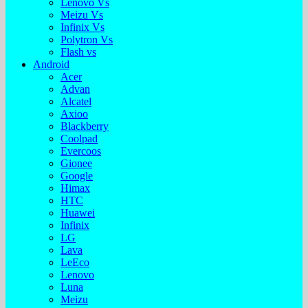
Lenovo Vs
Meizu Vs
Infinix Vs
Polytron Vs
Flash vs
Android
Acer
Advan
Alcatel
Axioo
Blackberry
Coolpad
Evercoos
Gionee
Google
Himax
HTC
Huawei
Infinix
LG
Lava
LeEco
Lenovo
Luna
Meizu