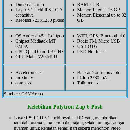
Dimensi : - mm
RAM 2 GB
Layar 5.1 inchi IPS LCD
Memori Internal 16 GB
capacitive
Memori Eksternal up to 32
Resolusi 720 x1280 pixels
GB
OS Android v5.1 Lollipop
WIFI, GPS, Bluetooth 4.0
Chipset Mediatek MT
Radio FM, Micro USB
6735A
USB OTG
CPU Quad Core 1.3 GHz
LED Notifikasi
GPU Mali T720-MPU
Accelerometer
Baterai Non-removable
proximity
Li-Ion 2780 mAh
compass
Talktime : -
Sumber : GSMArena
Kelebihan Polytron Zap 6 Posh
Layar IPS LCD 5.1 inchi resolusi HD yang memberikan
tampialn warna yang jernih dan tajam, selain itu, juga sangat
nyaman untuk kegiatan sehari-hari seperti menonton video