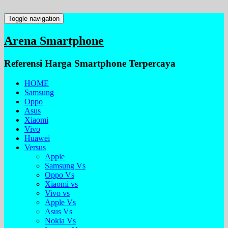
Toggle navigation
Arena Smartphone
Referensi Harga Smartphone Terpercaya
HOME
Samsung
Oppo
Asus
Xiaomi
Vivo
Huawei
Versus
Apple
Samsung Vs
Oppo Vs
Xiaomi vs
Vivo vs
Apple Vs
Asus Vs
Nokia Vs