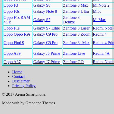
Oppo F3
Galaxy S8
Zenfone 3 Max
Mi Note 2
Oppo F3s
Galaxy Note 8
Zenfone 3 Ultra
Mi5c
Oppo F1s RAM
Zenfone 3
Galaxy S7
Mi Max
4GB
Deluxe
Oppo F1s
Galaxy S7 Edge
Zenfone 3 Laser
Redmi Note 
Oppo Oppo R9s
Galaxy C9 Pro
Zenfone 3 Zoom
Redmi 4
Oppo Find 9
Galaxy C5 Pro
Zenfone 3s Max
Redmi 4 Pri
Oppo A39
Galaxy J5 Prime
Zenfone Live
Redmi 4A
Oppo A37
Galaxy J7 Prime
Zenfone GO
Redmi Note 
Home
Contact
Disclaimer
Privacy Policy
© 2017 Arena Smartphone.
Made with
by Graphene Themes.