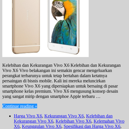
Kelebihan dan Kekurangan Vivo X6 Kelebihan dan Kekurangan
Vivo X6 Vivo belakangan ini semakin gencar mengeluarkan
perangkat terbarunya untuk tetap bertahan dalam ketatnya
persaingan di bisnis mobile. Kali ini mereka meluncirkan
smartphone Vivo X6 yang dipersiapkan untuk bersaing di pasar
smartphone kelas premium. Vivo X6 mengusung konsep desain
yang sangat mirip dengan smartphoe Apple terbaru …
Continue reading »
Harga Vivo X6
,
Kekurangan Vivo X6
,
Kelebihan dan
Kekurangan Vivo X6
,
Kelebihan Vivo X6
,
Kelemahan Vivo
X6
,
Keunggulan Vivo X6
,
Spesifikasi dan Harga Vivo X6
,