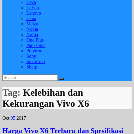
Lava
LeEco
Lenovo
Luna
Meizu
Nokia
Nubia
One Plus
Panasonic
Polytron
Sony
Smartfren
Sharp
Tag:
Kelebihan dan
Kekurangan Vivo X6
Oct
05
2017
Harga Vivo X6 Terbaru dan Spesifikasi