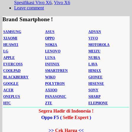
Spesifikasi Vivo X6
,
Vivo X6
Leave comment
Brand Smartphone !
SAMSUNG
ASUS
ADVAN
XIAOMI
OPPO
VIVO
HUAWEI
NOKIA
MOTOROLA
LG
LENOVO
MEIZU
APPLE
LUNA
NUBIA
EVERCOSS
INFINIX
LAVA
COOLPAD
SMARTFREN
HIMAX
BLACKBERRY
WIKO
GIONEE
GOOGLE
POLYTRON
HISENSE
ACER
AXIOO
SONY
ONEPLUS
PANASONIC
SHARP
HTC
ZTE
ELEPHONE
Segera Hadir di Indonesia !
Oppo F5 (
Selfie Expert
)
>>
Cek Harga
<<