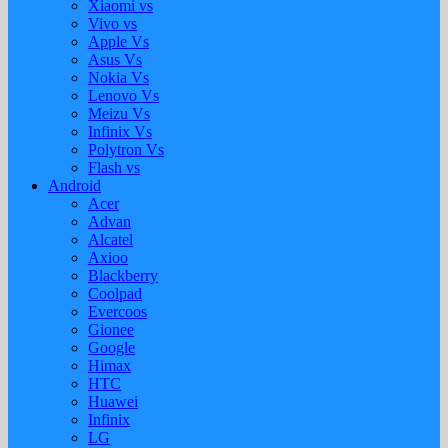
Xiaomi vs
Vivo vs
Apple Vs
Asus Vs
Nokia Vs
Lenovo Vs
Meizu Vs
Infinix Vs
Polytron Vs
Flash vs
Android
Acer
Advan
Alcatel
Axioo
Blackberry
Coolpad
Evercoos
Gionee
Google
Himax
HTC
Huawei
Infinix
LG