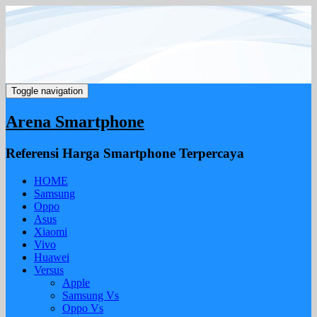
Toggle navigation
Arena Smartphone
Referensi Harga Smartphone Terpercaya
HOME
Samsung
Oppo
Asus
Xiaomi
Vivo
Huawei
Versus
Apple
Samsung Vs
Oppo Vs