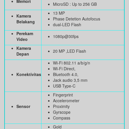
Memori
MicroSD : Up to 256 GB
13 MP
Kamera
Phase Detetion Autofocus
Belakang
dual-LED Flash
Perekam
1080p@30fps
Video
Kamera
20 MP ,LED Flash
Depan
Wi-Fi 802.11 a/b/g/n
Wi-Fi Direct,
Konektivitas
Bluetooth 4.0,
Jack audio 3,5 mm
USB Type-C
Fingerprint
Accelerometer
Sensor
Proximity
Gyrscope
Compass
Gold