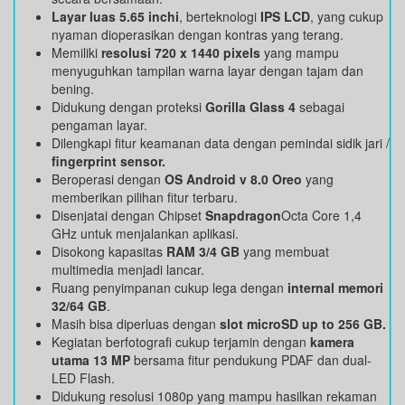
Layar luas 5.65 inchi
, berteknologi
IPS LCD
, yang cukup
nyaman dioperasikan dengan kontras yang terang.
Memiliki
resolusi 720 x 1440 pixels
yang mampu
menyuguhkan tampilan warna layar dengan tajam dan
bening.
Didukung dengan proteksi
Gorilla Glass 4
sebagai
pengaman layar.
Dilengkapi fitur keamanan data dengan pemindai sidik jari /
fingerprint sensor.
Beroperasi dengan
OS
Android v 8.0 Oreo
yang
memberikan pilihan fitur terbaru.
Disenjatai dengan Chipset
Snapdragon
Octa Core 1,4
GHz untuk menjalankan aplikasi.
Disokong kapasitas
RAM 3/4 GB
yang membuat
multimedia menjadi lancar.
Ruang penyimpanan cukup lega dengan
internal memori
32/64 GB
.
Masih bisa diperluas dengan
slot microSD up to 256 GB.
Kegiatan berfotografi cukup terjamin dengan
kamera
utama 13 MP
bersama fitur pendukung PDAF dan dual-
LED Flash.
Didukung resolusi 1080p yang mampu hasilkan rekaman