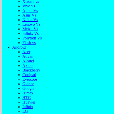
Xiaomi vs
Vivo vs
Apple Vs
Asus Vs
Nokia Vs
Lenovo Vs
Meizu Vs
Infinix Vs
Polytron Vs
Flash vs
Android
Acer
Advan
Alcatel
Axioo
Blackberry
Coolpad
Evercoos
Gionee
Google
Himax
HTC
Huawei
Infinix
LG