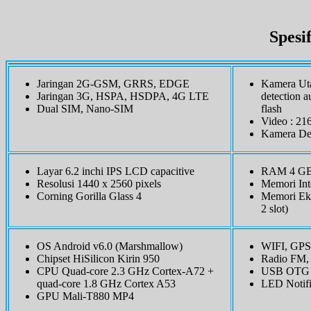
Spesi
Jaringan 2G-GSM, GRRS, EDGE
Kamera Ut
Jaringan 3G, HSPA, HSDPA, 4G LTE
detection a
Dual SIM, Nano-SIM
flash
Video : 2
Kamera De
Layar 6.2 inchi IPS LCD capacitive
RAM 4 G
Resolusi 1440 x 2560 pixels
Memori Int
Corning Gorilla Glass 4
Memori Eks
2 slot)
OS Android v6.0 (Marshmallow)
WIFI, GPS,
Chipset HiSilicon Kirin 950
Radio FM,
CPU Quad-core 2.3 GHz Cortex-A72 +
USB OTG
quad-core 1.8 GHz Cortex A53
LED Notifi
GPU Mali-T880 MP4