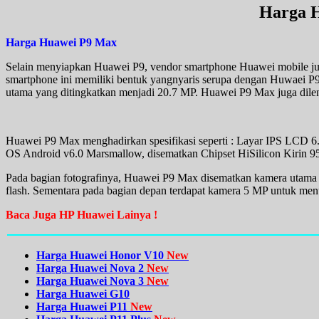
Harga 
Harga Huawei P9 Max
Selain menyiapkan Huawei P9, vendor smartphone Huawei mobile ju
smartphone ini memiliki bentuk yangnyaris serupa dengan Huwaei P9
utama yang ditingkatkan menjadi 20.7 MP. Huawei P9 Max juga dileng
Huawei P9 Max menghadirkan spesifikasi seperti : Layar IPS LCD 6.2 
OS Android v6.0 Marsmallow, disematkan Chipset HiSilicon Kirin 9
Pada bagian fotografinya, Huawei P9 Max disematkan kamera utama
flash. Sementara pada bagian depan terdapat kamera 5 MP untuk menun
Baca Juga HP Huawei Lainya !
Harga Huawei Honor V10
New
Harga Huawei Nova 2
New
Harga Huawei Nova 3
New
Harga Huawei G10
Harga Huawei P11
New