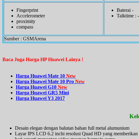
Fingerprint
Baterai -
Accelerometer
Talktime : -
proximity
compass
Sumber : GSMArena
Baca Juga Harga HP Huawei Lainya !
Harga Huawei Mate 10
New
Harga Huawei Mate 10 Pro
New
Harga Huawei G10
New
Harga Huawei GR5 Mini
Harga Huawei Y3 2017
Kel
Desain elegan dengan balutan bahan full metal alumunium
Layar IPS LCD 6.2 inchi resolusi Quad HD yang memberikan tam