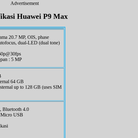
Advertisement
fikasi Huawei P9 Max
ama 20.7 MP, OIS, phase
utofocus, dual-LED (dual tone)
160p@30fps
pan : 5 MP
B
ernal 64 GB
ternal up to 128 GB (uses SIM
 Bluetooth 4.0
 Micro USB
kasi