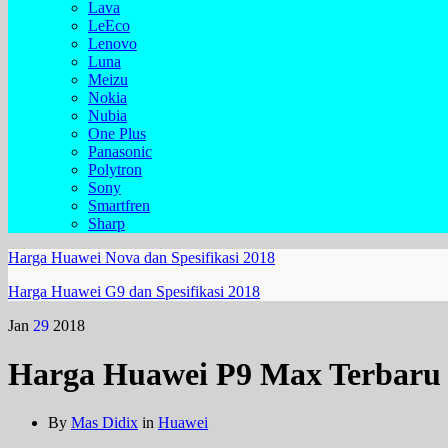
Lava
LeEco
Lenovo
Luna
Meizu
Nokia
Nubia
One Plus
Panasonic
Polytron
Sony
Smartfren
Sharp
Harga Huawei Nova dan Spesifikasi 2018
Harga Huawei G9 dan Spesifikasi 2018
Jan
29
2018
Harga Huawei P9 Max Terbaru
By
Mas Didix
in
Huawei