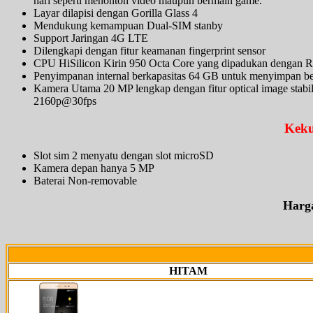
hari seperti menonton video maupun bermain game.
Layar dilapisi dengan Gorilla Glass 4
Mendukung kemampuan Dual-SIM stanby
Support Jaringan 4G LTE
Dilengkapi dengan fitur keamanan fingerprint sensor
CPU HiSilicon Kirin 950 Octa Core yang dipadukan dengan 
Penyimpanan internal berkapasitas 64 GB untuk menyimpan ber
Kamera Utama 20 MP lengkap dengan fitur optical image stab
2160p@30fps
Keku
Slot sim 2 menyatu dengan slot microSD
Kamera depan hanya 5 MP
Baterai Non-removable
Harg
HITAM