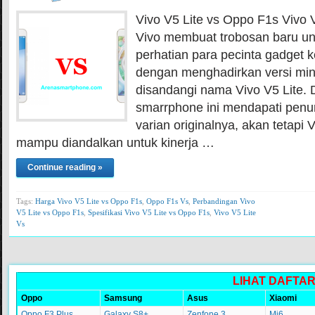
Vivo V5 Lite vs Oppo F1s Vivo 
Vivo membuat trobosan baru un
perhatian para pecinta gadget ke
dengan menghadirkan versi mini
disandangi nama Vivo V5 Lite.
smarrphone ini mendapati penuru
varian originalnya, akan tetapi 
mampu diandalkan untuk kinerja …
Continue reading »
Tags:
Harga Vivo V5 Lite vs Oppo F1s
,
Oppo F1s Vs
,
Perbandingan Vivo
V5 Lite vs Oppo F1s
,
Spesifikasi Vivo V5 Lite vs Oppo F1s
,
Vivo V5 Lite
Vs
LIHAT DAFTA
Oppo
Samsung
Asus
Xiaomi
Oppo F3 Plus
Galaxy S8+
Zenfone 3
Mi6