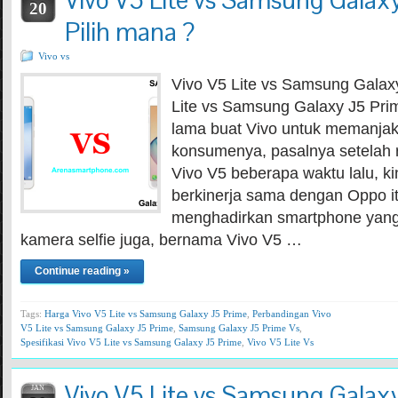
Vivo V5 Lite vs Samsung Galax
20
Pilih mana ?
Vivo vs
Vivo V5 Lite vs Samsung Galax
Lite vs Samsung Galaxy J5 Pri
lama buat Vivo untuk memanjak
konsumenya, pasalnya setelah 
Vivo V5 beberapa waktu lalu, ki
berkinerja sama dengan Oppo it
menghadirkan smartphone yang 
kamera selfie juga, bernama Vivo V5 …
Continue reading »
Tags:
Harga Vivo V5 Lite vs Samsung Galaxy J5 Prime
,
Perbandingan Vivo
V5 Lite vs Samsung Galaxy J5 Prime
,
Samsung Galaxy J5 Prime Vs
,
Spesifikasi Vivo V5 Lite vs Samsung Galaxy J5 Prime
,
Vivo V5 Lite Vs
Vivo V5 Lite vs Samsung Galax
JAN