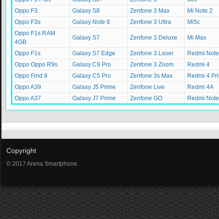
Oppo F3
Galaxy S8
Zenfone 3 Max
Mi Note 2
Oppo F3s
Galaxy Note 8
Zenfone 3 Ultra
Mi5c
Oppo F1s RAM
Galaxy S7
Zenfone 3 Deluxe
Mi Max
4GB
Oppo F1s
Galaxy S7 Edge
Zenfone 3 Laser
Redmi Note
Oppo Oppo R9s
Galaxy C9 Pro
Zenfone 3 Zoom
Redmi 4
Oppo Find 9
Galaxy C5 Pro
Zenfone 3s Max
Redmi 4 Pr
Oppo A39
Galaxy J5 Prime
Zenfone Live
Redmi 4A
Oppo A37
Galaxy J7 Prime
Zenfone GO
Redmi Note
Copyright
© 2017 Arena Smartphone.