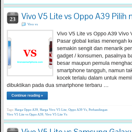
Vivo V5 Lite vs Oppo A39 Pilih
JAN
23
Vivo vs
Vivo V5 Lite vs Oppo A39 Vivo 
Pasar global kelas menengah 
semakin sengit dan menarik per
gadget / konsumen, pasalnya b
besar maupun pemula menghad
smartphone tangguh, namun ta
kocek terlalu dalam untuk memili
dibuktikan pada dua smartphone terbaru …
Continue reading »
Tags:
Harga Oppo A39
,
Harga Vivo V5 Lite
,
Oppo A39 Vs
,
Perbandingan
Vivo V5 Lite vs Oppo A39
,
Vivo V5 Lite Vs
JAN