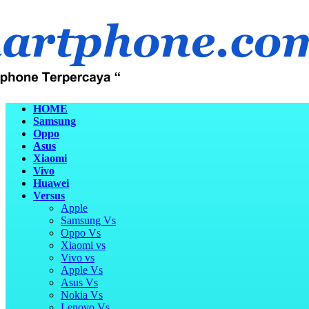
HOME
Samsung
Oppo
Asus
Xiaomi
Vivo
Huawei
Versus
Apple
Samsung Vs
Oppo Vs
Xiaomi vs
Vivo vs
Apple Vs
Asus Vs
Nokia Vs
Lenovo Vs