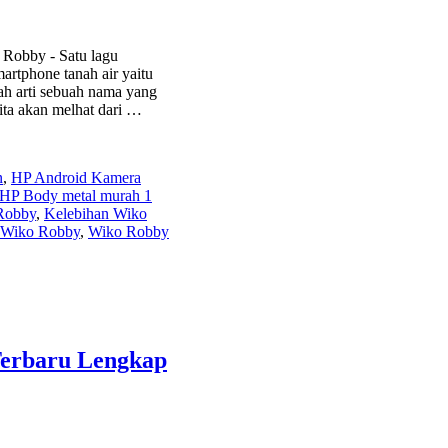
Robby - Satu lagu
rtphone tanah air yaitu
h arti sebuah nama yang
ita akan melhat dari …
n
,
HP Android Kamera
HP Body metal murah 1
Robby
,
Kelebihan Wiko
Wiko Robby
,
Wiko Robby
Terbaru Lengkap