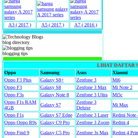
A3 ( 2017 )
A5 ( 2017 )
A7 ( 2016 )
blog directory
blogging tips
LIHAT DAFTAR
Oppo
Samsung
Asus
Xiaomi
Oppo F3 Plus
Galaxy S8+
Zenfone 3
Mi6
Oppo F3
Galaxy S8
Zenfone 3 Max
Mi Note 2
Oppo F3s
Galaxy Note 8
Zenfone 3 Ultra
Mi5c
Oppo F1s RAM
Zenfone 3
Galaxy S7
Mi Max
4GB
Deluxe
Oppo F1s
Galaxy S7 Edge
Zenfone 3 Laser
Redmi Note 
Oppo Oppo R9s
Galaxy C9 Pro
Zenfone 3 Zoom
Redmi 4
Oppo Find 9
Galaxy C5 Pro
Zenfone 3s Max
Redmi 4 Pri