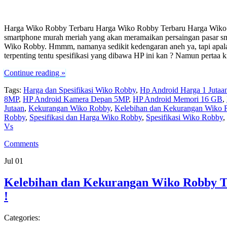
Harga Wiko Robby Terbaru Harga Wiko Robby Terbaru Harga Wiko 
smartphone murah meriah yang akan meramaikan persaingan pasar sma
Wiko Robby. Hmmm, namanya sedikit kedengaran aneh ya, tapi apala
terpenting tentu spesifikasi yang dibawa HP ini kan ? Namun pertaa k
Continue reading »
Tags:
Harga dan Spesifikasi Wiko Robby
,
Hp Android Harga 1 Jutaa
8MP
,
HP Android Kamera Depan 5MP
,
HP Android Memori 16 GB
,
Jutaan
,
Kekurangan Wiko Robby
,
Kelebihan dan Kekurangan Wiko 
Robby
,
Spesifikasi dan Harga Wiko Robby
,
Spesifikasi Wiko Robby
,
Vs
Comments
Jul
01
Kelebihan dan Kekurangan Wiko Robby 
!
Categories: