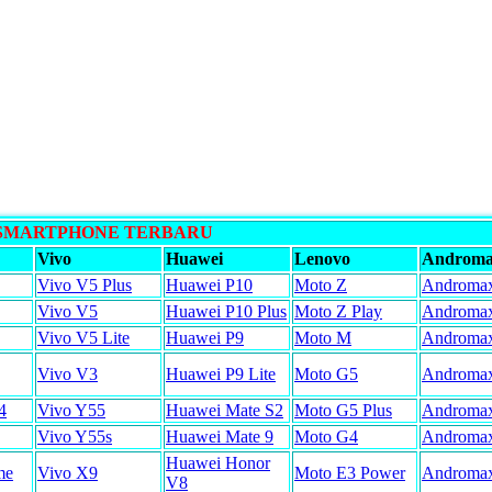
 SMARTPHONE TERBARU
Vivo
Huawei
Lenovo
Androm
Vivo V5 Plus
Huawei P10
Moto Z
Androma
Vivo V5
Huawei P10 Plus
Moto Z Play
Androma
Vivo V5 Lite
Huawei P9
Moto M
Androma
Vivo V3
Huawei P9 Lite
Moto G5
Androma
4
Vivo Y55
Huawei Mate S2
Moto G5 Plus
Androma
Vivo Y55s
Huawei Mate 9
Moto G4
Androma
Huawei Honor
me
Vivo X9
Moto E3 Power
Androma
V8