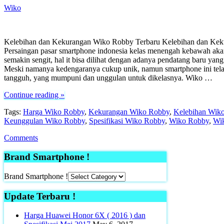
Wiko
Kelebihan dan Kekurangan Wiko Robby Terbaru Kelebihan dan Ke
Persaingan pasar smartphone indonesia kelas menengah kebawah aka
semakin sengit, hal it bisa dilihat dengan adanya pendatang baru y
Meski namanya kedengaranya cukup unik, namun smartphone ini telah
tangguh, yang mumpuni dan unggulan untuk dikelasnya. Wiko …
Continue reading »
Tags:
Harga Wiko Robby
,
Kekurangan Wiko Robby
,
Kelebihan Wik
Keunggulan Wiko Robby
,
Spesifikasi Wiko Robby
,
Wiko Robby
,
Wi
Comments
Brand Smartphone !
Brand Smartphone !
Update Terbaru !
Harga Huawei Honor 6X ( 2016 ) dan