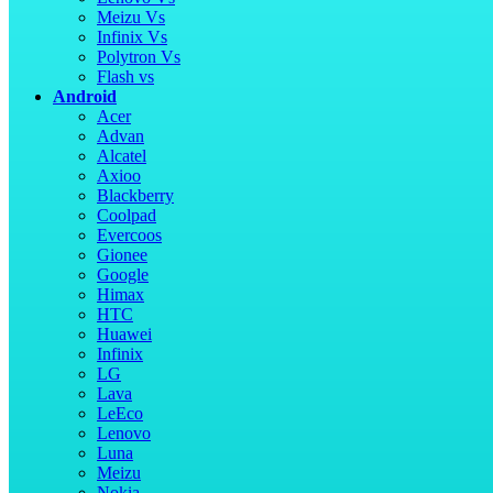
Meizu Vs
Infinix Vs
Polytron Vs
Flash vs
Android
Acer
Advan
Alcatel
Axioo
Blackberry
Coolpad
Evercoos
Gionee
Google
Himax
HTC
Huawei
Infinix
LG
Lava
LeEco
Lenovo
Luna
Meizu
Nokia