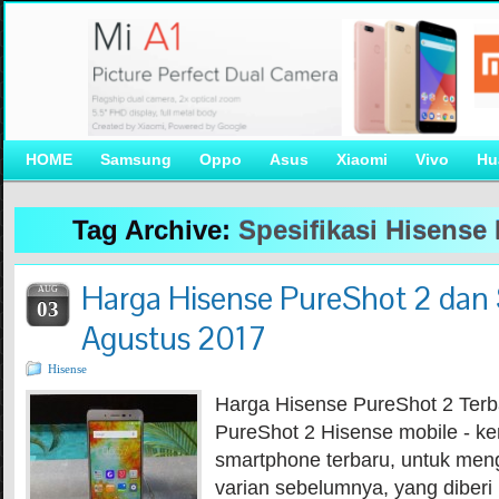
HOME
Samsung
Oppo
Asus
Xiaomi
Vivo
Hu
Tag Archive:
Spesifikasi Hisense
Harga Hisense PureShot 2 dan S
AUG
03
Agustus 2017
Hisense
Harga Hisense PureShot 2 Terb
PureShot 2 Hisense mobile - k
smartphone terbaru, untuk men
varian sebelumnya, yang diber