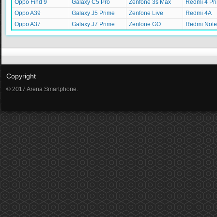
Oppo Find 9
Galaxy C5 Pro
Zenfone 3s Max
Redmi 4 Pr
Oppo A39
Galaxy J5 Prime
Zenfone Live
Redmi 4A
Oppo A37
Galaxy J7 Prime
Zenfone GO
Redmi Note
Copyright
© 2017 Arena Smartphone.