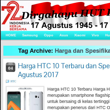
HOME
Samsung
Oppo
Asus
Xiaomi
Vivo
Hu
Tag Archive:
Harga dan Spesifik
Harga HTC 10 Terbaru dan Spes
AUG
04
Agustus 2017
HTC
Harga HTC 10 Terbaru Harga 
merupakan smartphone flagship
untuk bersaing di kelas tertingg
merupakan penerus dari HTC O