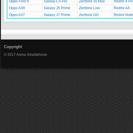
Oppo Find 9
Galaxy C5 Pro
Zenfone 3s Max
Redmi 4 Pr
Oppo A39
Galaxy J5 Prime
Zenfone Live
Redmi 4A
Oppo A37
Galaxy J7 Prime
Zenfone GO
Redmi Note
Copyright
© 2017 Arena Smartphone.