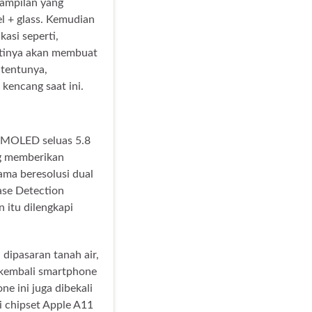
tampilan yang
l + glass. Kemudian
asi seperti,
stinya akan membuat
tentunya,
kencang saat ini.
 AMOLED seluas 5.8
ng memberikan
ama beresolusi dual
se Detection
 itu dilengkapi
dipasaran tanah air,
 kembali smartphone
e ini juga dibekali
i chipset Apple A11