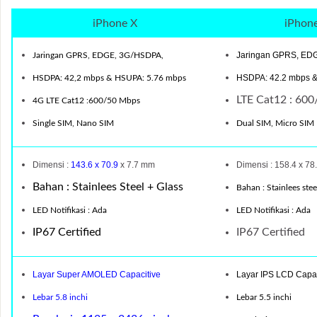
iPhone X
iPhone
Jaringan GPRS, ED
Jaringan GPRS, EDGE, 3G/HSDPA,
HSDPA: 42.2 mbps &
HSDPA: 42,2 mbps & HSUPA: 5.76 mbps
LTE Cat12 : 60
4
G LTE Cat12 :600/50 Mbps
Single SIM, Nano SIM
Dual SIM, Micro SIM
Dimensi :
143.6 x 70.9
x 7.7 mm
Dimensi : 158.4 x 78
Bahan : Stainlees Steel + Glass
Bahan : Stainlees stee
LED Notifikasi : Ada
LED Notifikasi : Ada
IP67 Certified
IP67 Certified
Layar Super AMOLED Capacitive
Layar IPS LCD Capac
Lebar 5.8 inchi
Lebar 5.5 inchi