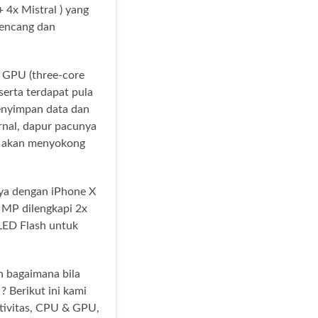
4x Mistral ) yang
kencang dan
e GPU (three-core
serta terdapat pula
enyimpan data dan
rnal, dapur pacunya
a akan menyokong
ya dengan iPhone X
 MP dilengkapi 2x
LED Flash untuk
h bagaimana bila
? Berikut ini kami
ktivitas, CPU & GPU,