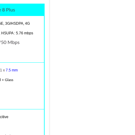
 8 Plus
GE, 3G/HSDPA, 4G
 HSUPA : 5.76 mbps
0/50 Mbps
.1 x
7.5 mm
l + Glass
itive