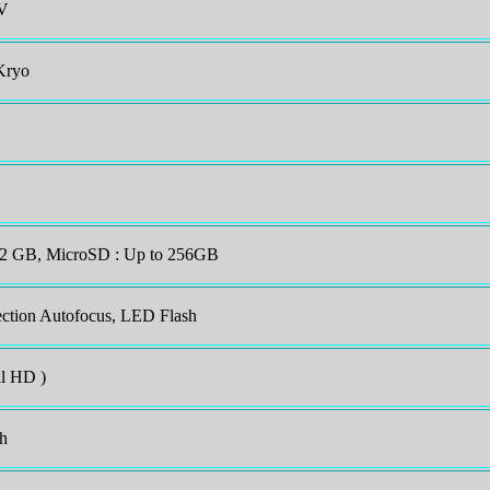
V
Kryo
 32 GB, MicroSD : Up to 256GB
ection Autofocus, LED Flash
l HD )
sh