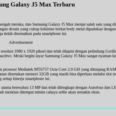
ung Galaxy J5 Max Terbaru
nengah meraka, dan Samsung Galaxy J5 Max menjai salah satu yang di
gan desain yang cukup kekinian berkat body metal dipadukan dengan l
a ttelah disematkan pada smartphone ini.
Advertisement
esolusi 1080 x 1920 piksel dan telah dilapisi dengan pelindung Gorill
citive. Meski begitu layar Samsung Galaxy J5 Max sangat nyaman ke
gan prosesor Mediatek MT6757 Octa Core 2.0 GH yang ditunjang RAM 
an disertakan memori 32GB yang masih bisa diperluas melalui slot
setiap kinerja smartphone ini.
 utama beresolusi 13 MP dan telah dilengkapi dengan Autofous dan L
adi meskiun ditempat minim cahaya selfie akan semakin eksis.