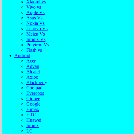
Xiaomi vs
Vivo vs
Apple Vs
Asus Vs
Nokia Vs
Lenovo Vs
Meizu Vs
Infinix Vs
Polytron Vs
Flash vs
Android
Acer
Advan
Alcatel
Axioo
Blackberry
Coolpad
Evercoos
Gionee
Google
Himax
HTC
Huawei
Infinix
LG