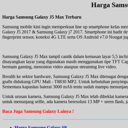
Harga Sams
Harga Samsung Galaxy J5 Max Terbaru
Samsung mobile kini ingin memperkuat line up smartphone kelas me
Galaxy J5 2017 & Samsung Galaxy j7 2017. Smartphone ini hadir den
fingerprint sensor, koneksi 4G LTE serta OS Android v7.0 Nougat jug
Samsung Galaxy J5 Max tampil cantik dalam kemasan layar 5,5 inchi r
disayangkan layar yang digunakan masih menggunakan tipe TFT Capa
bermain gaming, menonton video ataupun streaming live video.
Beralih ke sektor hardware, Samsung Galaxy J5 Max ditenagai den
grafis didukung GPU Mali - T8830 MP2. Untuk kebutuhan penyimpan
Sementara kapasitas baterai 3000 mAh tentu sudah mampu menunjang 
Untuk urusan kamera, Samsung Galaxy J5 Max telah dibeklai kamera
untuk menunjang selfie, ada kamera beresolusi 13 MP + sreen flash, j
Baca Juga Samsung Galaxy Lainya !
Harga Samsung Galaxy S9