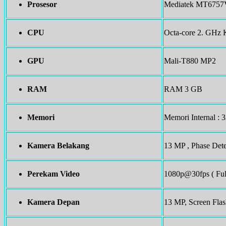
Prosesor
Mediatek MT6757
CPU
Octa-core 2. GHz 
GPU
Mali-T880 MP2
RAM
RAM 3 GB
Memori
Memori Internal :
Kamera Belakang
13 MP , Phase Det
Perekam Video
1080p@30fps ( Ful
Kamera Depan
13 MP, Screen Fla