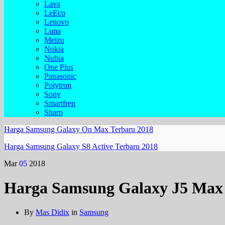
Lava
LeEco
Lenovo
Luna
Meizu
Nokia
Nubia
One Plus
Panasonic
Polytron
Sony
Smartfren
Sharp
Harga Samsung Galaxy On Max Terbaru 2018
Harga Samsung Galaxy S8 Active Terbaru 2018
Mar
05
2018
Harga Samsung Galaxy J5 Max 
By
Mas Didix
in
Samsung