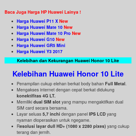
Baca Juga Harga HP Huawei Lainya !
Harga Huawei P11 X
New
Harga Huawei Mate 10
New
Harga Huawei Mate 10 Pro
New
Harga Huawei G10
New
Harga Huawei GR5 Mini
Harga Huawei Y3 2017
Kelebihan dan Kekurangan Huawei Honor 10 Lite
Kelebihan Huawei Honor 10 Lite
Penampilan cukup elehan berkat body bahan
Full Metal
.
Mengakses internet dengan cepat berkat didukung
konektifitas 4G LT.
Memiliki
dual SIM slot
yang mampu mengaktifkan dual
SIM card secara bersama.
Layar seluas
5,7 inchi
dengan panel
IPS LCD
yang
nyaman dioperasikan untuk ngegame.
R
esolusi layar dull HD+ (1080 x 2280 pixes)
yang cukup
terang dan jernih.