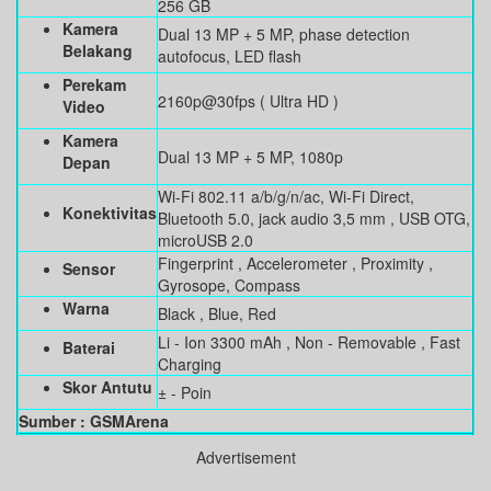
256 GB
Kamera
Dual 13 MP + 5 MP, phase detection
Belakang
autofocus, LED flash
Perekam
2160p@30fps ( Ultra HD )
Video
Kamera
Dual 13 MP + 5 MP, 1080p
Depan
Wi-Fi 802.11 a/b/g/n/ac, Wi-Fi Direct,
Konektivitas
Bluetooth 5.0, jack audio 3,5 mm , USB OTG,
microUSB 2.0
Fingerprint , Accelerometer , Proximity ,
Sensor
Gyrosope, Compass
Warna
Black , Blue, Red
Li - Ion 3300 mAh , Non - Removable , Fast
Baterai
Charging
Skor Antutu
± - Poin
Sumber : GSMArena
Advertisement