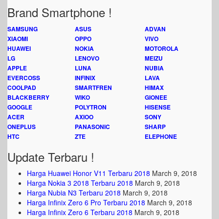
Brand Smartphone !
SAMSUNG
ASUS
ADVAN
XIAOMI
OPPO
VIVO
HUAWEI
NOKIA
MOTOROLA
LG
LENOVO
MEIZU
APPLE
LUNA
NUBIA
EVERCOSS
INFINIX
LAVA
COOLPAD
SMARTFREN
HIMAX
BLACKBERRY
WIKO
GIONEE
GOOGLE
POLYTRON
HISENSE
ACER
AXIOO
SONY
ONEPLUS
PANASONIC
SHARP
HTC
ZTE
ELEPHONE
Update Terbaru !
Harga Huawei Honor V11 Terbaru 2018
March 9, 2018
Harga Nokia 3 2018 Terbaru 2018
March 9, 2018
Harga Nubia N3 Terbaru 2018
March 9, 2018
Harga Infinix Zero 6 Pro Terbaru 2018
March 9, 2018
Harga Infinix Zero 6 Terbaru 2018
March 9, 2018