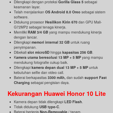
Dilengkapi dengan proteksi
Gorilla Glass 5
sebagai
keamanan layar.
Telah menjalankan
OS Android 8.0 Oreo
sebagai sistem
software.
Didukung prosesor
Hesilikon Kirin 670
dan GPU Mali-
G72MP2 sebagai tenaga kinerja.
Memiliki
RAM 3/4 GB
yang mampu mendukung kinerja
dengan lancar.
Dilengkapi
memori internal 32 GB
untuk ruang
penyimpanan.
Dibekali
slot microSD
hingga
kapasitas 256 GB
.
K
amera utama beresolusi 13 MP + 5 MP
yang mampu
mendukung fotografie cukup baik.
Dilengkapi
kamera depan dual 13 MP + 5 MP
untuk
kebutuhan selfie dan video call.
Baterai berkapasitas
3300 mAh,
dan sudah
support Fast
Charging
sebagai pengisian daya.
Kekurangan Huawei Honor 10 Lite
Kamera depan tidak dilengkapi
LED Flash
.
Tidak didukung
USB type-C
.
Baterai berjenis
Non-Removable
/ tanam.