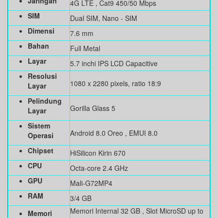
Jaringan
4G LTE , Cat9 450/50 Mbps
SIM
Dual SIM, Nano - SIM
Dimensi
7.6 mm
Bahan
Full Metal
Layar
5.7 inchi IPS LCD Capacitive
Resolusi
1080 x 2280 pixels, ratio 18:9
Layar
Pelindung
Gorilla Glass 5
Layar
Sistem
Android 8.0 Oreo , EMUI 8.0
Operasi
Chipset
HiSilicon Kirin 670
CPU
Octa-core 2.4 GHz
GPU
Mali-G72MP4
RAM
3/4 GB
Memori Internal 32 GB , Slot MicroSD up to
Memori