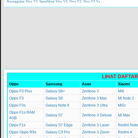
Keunggulan Vivo V3
,
Spesifikasi Vivo V3
,
Vivo V3
,
Vivo V3 Vs
LIHAT DAFTA
Oppo
Samsung
Asus
Xiaomi
Oppo F3 Plus
Galaxy S8+
Zenfone 3
Mi6
Oppo F3
Galaxy S8
Zenfone 3 Max
Mi Note 2
Oppo F3s
Galaxy Note 8
Zenfone 3 Ultra
Mi5c
Oppo F1s RAM
Galaxy S7
Zenfone 3 Deluxe
Mi Max
4GB
Oppo F1s
Galaxy S7 Edge
Zenfone 3 Laser
Redmi Note
Oppo Oppo R9s
Galaxy C9 Pro
Zenfone 3 Zoom
Redmi 4