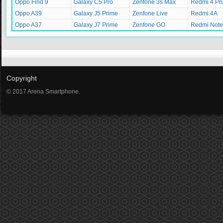
Oppo Find 9
Galaxy C5 Pro
Zenfone 3s Max
Redmi 4 Pr
Oppo A39
Galaxy J5 Prime
Zenfone Live
Redmi 4A
Oppo A37
Galaxy J7 Prime
Zenfone GO
Redmi Note
Copyright
© 2017 Arena Smartphone.