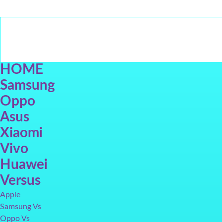
HOME
Samsung
Oppo
Asus
Xiaomi
Vivo
Huawei
Versus
Apple
Samsung Vs
Oppo Vs