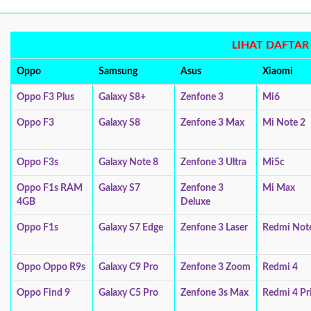
LIHAT DAFTA
Oppo
Samsung
Asus
Xiaomi
Oppo F3 Plus
Galaxy S8+
Zenfone 3
Mi6
Oppo F3
Galaxy S8
Zenfone 3 Max
Mi Note 2
Oppo F3s
Galaxy Note 8
Zenfone 3 Ultra
Mi5c
Oppo F1s RAM
Galaxy S7
Zenfone 3
Mi Max
4GB
Deluxe
Oppo F1s
Galaxy S7 Edge
Zenfone 3 Laser
Redmi Not
Oppo Oppo R9s
Galaxy C9 Pro
Zenfone 3 Zoom
Redmi 4
Oppo Find 9
Galaxy C5 Pro
Zenfone 3s Max
Redmi 4 Pr