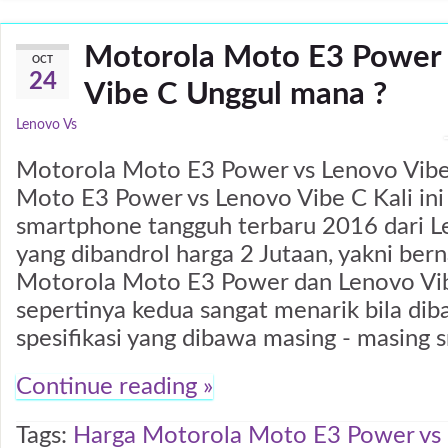
Motorola Moto E3 Power 
OCT
24
Vibe C Unggul mana ?
Lenovo Vs
Motorola Moto E3 Power vs Lenovo Vib
Moto E3 Power vs Lenovo Vibe C Kali ini
smartphone tangguh terbaru 2016 dari L
yang dibandrol harga 2 Jutaan, yakni ber
Motorola Moto E3 Power dan Lenovo Vi
sepertinya kedua sangat menarik bila dib
spesifikasi yang dibawa masing - masing
Continue reading »
Tags:
Harga Motorola Moto E3 Power vs