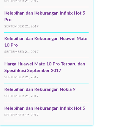
SEPTEMBER 21, 2017
Kelebihan dan Kekurangan Infinix Hot 5
Pro
SEPTEMBER 21, 2017
Kelebihan dan Kekurangan Huawei Mate
10 Pro
SEPTEMBER 21, 2017
Harga Huawei Mate 10 Pro Terbaru dan
Spesifikasi September 2017
SEPTEMBER 21, 2017
Kelebihan dan Kekurangan Nokia 9
SEPTEMBER 21, 2017
Kelebihan dan Kekurangan Infinix Hot 5
SEPTEMBER 19, 2017