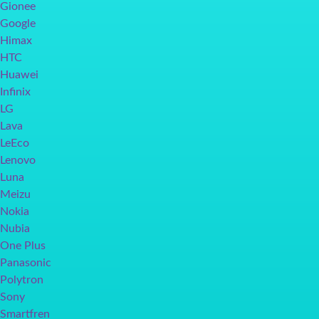
Gionee
Google
Himax
HTC
Huawei
Infinix
LG
Lava
LeEco
Lenovo
Luna
Meizu
Nokia
Nubia
One Plus
Panasonic
Polytron
Sony
Smartfren