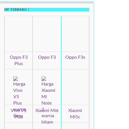
HP TERBARU !
Oppo F3
Oppo F3
Oppo F3s
Plus
Vivo V5
Xiaomi Mi6
Xiaomi
Plus
Mi5c