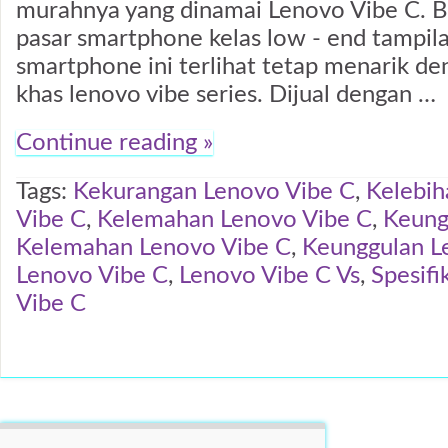
murahnya yang dinamai Lenovo Vibe C. B
pasar smartphone kelas low - end tampila
smartphone ini terlihat tetap menarik de
khas lenovo vibe series. Dijual dengan …
Continue reading »
Tags:
Kekurangan Lenovo Vibe C
,
Kelebih
Vibe C
,
Kelemahan Lenovo Vibe C
,
Keung
Kelemahan Lenovo Vibe C
,
Keunggulan L
Lenovo Vibe C
,
Lenovo Vibe C Vs
,
Spesifi
Vibe C