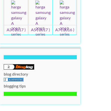
A3 ( 2017 )
A5 ( 2017 )
A7 ( 2016 )
blog directory
blogging tips