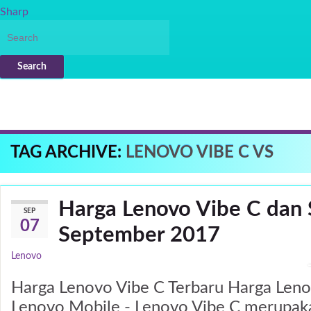
Sharp
Search
TAG ARCHIVE:
LENOVO VIBE C VS
Harga Lenovo Vibe C dan S
SEP
07
September 2017
Lenovo
Harga Lenovo Vibe C Terbaru Harga Leno
Lenovo Mobile - Lenovo Vibe C merupak