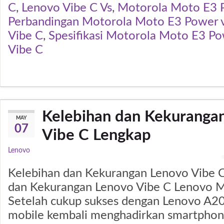
C
,
Lenovo Vibe C Vs
,
Motorola Moto E3 
Perbandingan Motorola Moto E3 Power 
Vibe C
,
Spesifikasi Motorola Moto E3 Po
Vibe C
Kelebihan dan Kekuranga
MAY
07
Vibe C Lengkap
Lenovo
Kelebihan dan Kekurangan Lenovo Vibe 
dan Kekurangan Lenovo Vibe C Lenovo M
Setelah cukup sukses dengan Lenovo A2
mobile kembali menghadirkan smartpho