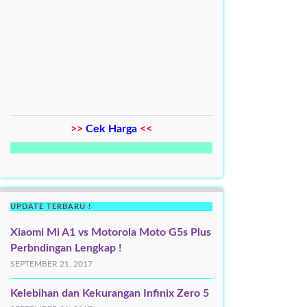
>>
Cek Harga
<<
UPDATE TERBARU !
Xiaomi Mi A1 vs Motorola Moto G5s Plus
Perbndingan Lengkap !
SEPTEMBER 21, 2017
Kelebihan dan Kekurangan Infinix Zero 5