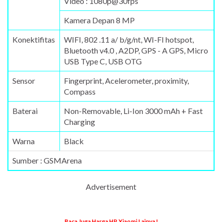
Video : 1080p@30fps
Kamera Depan 8 MP
Konektifitas
WIFI, 802 .11 a/ b/g/nt, WI-FI hotspot,
Bluetooth v4.0 , A2DP, GPS - A GPS, Micro
USB Type C, USB OTG
Sensor
Fingerprint, Acelerometer, proximity,
Compass
Baterai
Non-Removable, Li-Ion 3000 mAh + Fast
Charging
Warna
Black
Sumber : GSMArena
Advertisement
Baca Juga Harga HP Xiaomi Lainya !