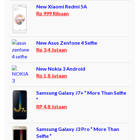
New Xiaomi Redmi 5A
Rp 999 Ribuan
New Asus Zenfone 4 Selfie
Rp 3,4 Jutaan
New Nokia 3 Android
Rp 1,8 Jutaan
Samsung Galaxy J7+ ” More Than Selfie
”
RP 4,8 Jutaan
Samsung Galaxy J3 Pro ” More Than
Selfie ”