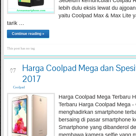
Sebelum kemunculan Collpad Ro
lebih dulu eksis lewat du ajgo
yaitu Coolpad Max & Max Lite
tarik …
Continue reading »
This post has no tag
Harga Coolpad Mega dan Spesif
JUN
07
2017
Coolpad
Harga Coolpad Mega Terbaru 
Terbaru Harga Coolpad Mega - 
menghadirkan smartphone terb
bersaing di pasar smartphone 
Smartphone yang dibanderol den
membawa kamera selfie yang m