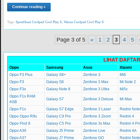
Continue reading »
Tags:
Spesifikasi Coolpad Cool Play 6
,
Warna Coolpad Cool Play 6
Page 3 of 5
«
1
2
3
4
5
LIHAT DAFTA
Oppo
Samsung
Asus
Xiaomi
Oppo F3 Plus
Galaxy S8+
Zenfone 3
Mi6
Oppo F3
Galaxy S8
Zenfone 3 Max
Mi Note 2
Oppo F3s
Galaxy Note 8
Zenfone 3 Ultra
Mi5c
Oppo F1s RAM
Galaxy S7
Zenfone 3 Deluxe
Mi Max
4GB
Oppo F1s
Galaxy S7 Edge
Zenfone 3 Laser
Redmi Note
Oppo Oppo R9s
Galaxy C9 Pro
Zenfone 3 Zoom
Redmi 4
Oppo Find 9
Galaxy C5 Pro
Zenfone 3s Max
Redmi 4 Pr
Oppo A39
Galaxy J5 Prime
Zenfone Live
Redmi 4A
Oppo A37
Galaxy J7 Prime
Zenfone GO
Redmi Note