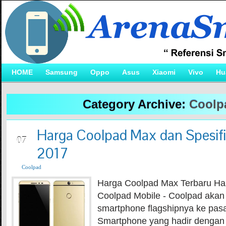
HOME
Samsung
Oppo
Asus
Xiaomi
Vivo
Hu
Category Archive:
Coolp
Harga Coolpad Max dan Spesifi
JUN
07
2017
Coolpad
Harga Coolpad Max Terbaru Ha
Coolpad Mobile - Coolpad aka
smartphone flagshipnya ke pasa
Smartphone yang hadir denga