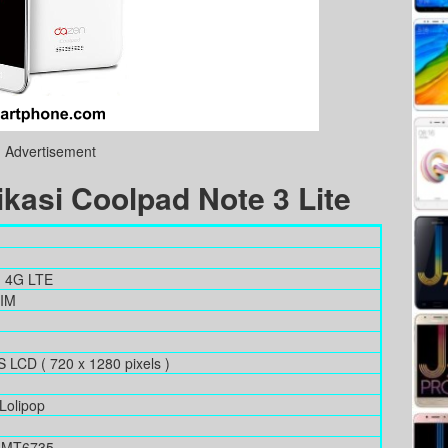
Advertisement
kasi Coolpad Note 3 Lite
, 4G LTE
SIM
PS LCD ( 720 x 1280 pixels )
Lolipop
k MT6735