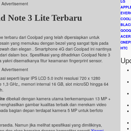
LG
Advertisement
APPL
EVER
d Note 3 Lite Terbaru
COOL
BLAC
GOOG
ACER
 terbaru dari Coolpad yang telah dipersiapkan untuk
ONEP
 desain yang memukau dengan bezel yang sangat tipis pada
HTC
mewah dan elegan . Smartphone 4G dari Coolpad ini nantinya
dari dalam box. Spesifikasi yang dihadirkan Coolpad Note 3
Upd
a yakni disematkanya fitur keamanan fingerprint sensor.
Advertisement
si seperti layar IPS LCD 5.0 inchi resolusi 720 x 1280
 1,3 GHz,, memori internal 16 GB, slot microSD hingga 64
h.
ite
dibekali dengan kamera utama berkemampuan 13 MP +
menghasilkan gambar kualitas terbaik dan merekam video
ada bagian depan terdapat kamera 5 MP untuk berfoto
rsedia. Namun jika melihat spesifikasi yang dimilikinya,
aan dan akan bersaing dengan kompetitor seperti
Xiaomi