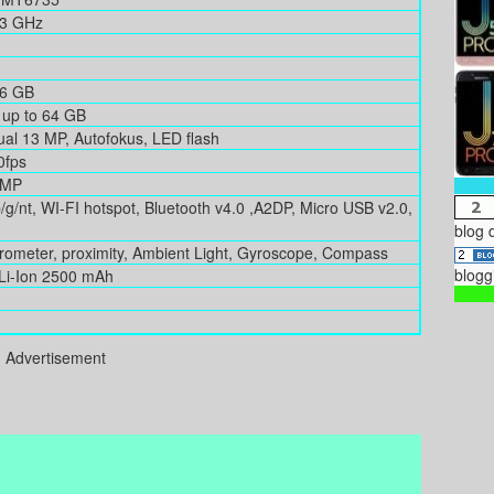
.3 GHz
16 GB
 up to 64 GB
l 13 MP, Autofokus, LED flash
0fps
 MP
b/g/nt, WI-FI hotspot, Bluetooth v4.0 ,A2DP, Micro USB v2.0,
blog 
erometer, proximity, Ambient Light, Gyroscope, Compass
blogg
Li-Ion 2500 mAh
Advertisement