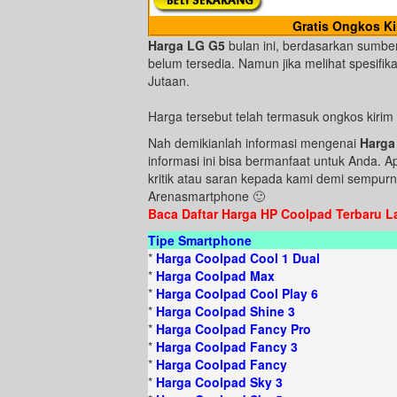
Gratis Ongkos Ki
Harga LG G5
bulan ini, berdasarkan sumber
belum tersedia. Namun jika melihat spesifika
Jutaan.
Harga tersebut telah termasuk ongkos kirim
Nah demikianlah informasi mengenai
Harga 
informasi ini bisa bermanfaat untuk Anda. 
kritik atau saran kepada kami demi sempurna
Arenasmartphone 🙂
Baca Daftar Harga HP Coolpad Terbaru La
Tipe Smartphone
*
Harga Coolpad Cool 1 Dual
*
Harga Coolpad Max
*
Harga Coolpad Cool Play 6
*
Harga Coolpad Shine 3
*
Harga Coolpad Fancy Pro
*
Harga Coolpad Fancy 3
*
Harga Coolpad Fancy
*
Harga Coolpad Sky 3