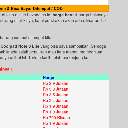
rim & Bisa Bayar Ditempat / COD
 di toko online Lazada.co.id,
harga baru
& harga bekasnya
si yang dimilikinya, kami perkirakan akan ada dikisaran 1.1
 barang sampai ditempat kita.
Coolpad Note 3 Lite
yang bisa saya sampaikan. Semoga
Apabila ada salah penulisan atau kata mohon memberikan
nya artikel ini. Terima kasih telah berkunjung ke
inya !
Harga
Rp 2,9 Jutaan
Rp 3,3 Jutaan
Rp 3,5 Jutaan
Rp 2,4 Jutaan
Rp 1,9 Jutaan
Rp 1,9 Jutaan
Rp 700 Ribuan
Rp 1,9 Jutaan