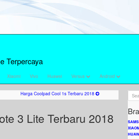
e Terpercaya
Xiaomi
Vivo
Huawei
Versus
Android
Harga Coolpad Cool 1s Terbaru 2018
Bra
te 3 Lite Terbaru 2018
SAMS
XIAOM
HUAW