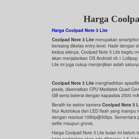
Harga Coolpa
Harga
Coolpad Note 3 Lite
Coolpad Note 3 Lite
merupakan smartphone
bersaing dikelas entry-level. Hadir dengan
kedua sisinya, Coolpad Note 3 Lite begitu 
akan menjalankan OS Android v5.1 Lollipop 
Lite ini juga cukup menjanjikan salah satuny
Coolpad Note 3 Lite
menghadirkan spesifika
pixels, disematkan CPU Mediatek Quad Core
GB serta baterai dengan kapasitas 2500 mA
Beralih ke sektor kamera
Coolpad Note 3 L
fitur Autofokus dan LED flash yang mampu 
dengan resolusi 1080p@30fps. Sementara p
selfie maupun grovie.
Harga Coolpad Note 3 Lite bulan ini belum te
kami perkirakan akan ada dikisaran 1,5 Jut