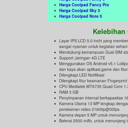
Harga Coolpad Fancy Pro
Harga Coolpad Sky 3
Harga Coolpad Note 5
Kelebihan
Layar IPS LCD 5.0 inchi yang memberik
sangat nyaman untuk kegiatan sehar
Mendukung kemampuan Dual-SIM st
Support Jaringan 4G LTE
Menggunakan OS Android v5.1 Lollipo
dan kaya akan aplikasi,game dan fitur
Dilengkapi LED Notifikasi
Dilengkapi fitur keamanan Fingerprint
CPU Mediatek MT6735 Quad Core 1.3
RAM 3 GB
Penyimpanan internal berkapasitas 1
Kamera Utama 13 MP lengkap dengan 
perekaman video 21600p@30fps
Kamera depan 5 MP untuk menunjang a
Baterai 2500 mAh, untuk menunjang 