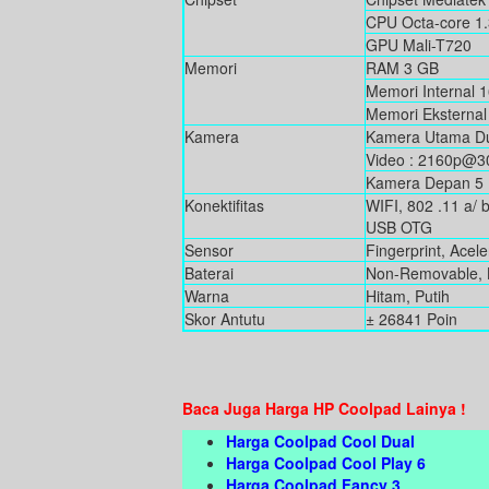
CPU Octa-core 1
GPU Mali-T720
Memori
RAM 3 GB
Memori Internal 
Memori Eksternal
Kamera
Kamera Utama Dua
Video : 2160p@3
Kamera Depan 5
Konektifitas
WIFI, 802 .11 a/ 
USB OTG
Sensor
Fingerprint, Acel
Baterai
Non-Removable, 
Warna
Hitam, Putih
Skor Antutu
± 26841 Poin
Baca Juga Harga HP Coolpad Lainya !
Harga Coolpad Cool Dual
Harga Coolpad Cool Play 6
Harga Coolpad Fancy 3