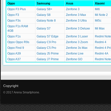
Oppo
Samsung
Asus
Xiaomi
Oppo F3 Plus
Galaxy S8+
Zenfone 3
Mi6
Oppo F3
Galaxy S8
Zenfone 3 Max
Mi Note 2
Oppo F3s
Galaxy Note 8
Zenfone 3 Ultra
Mi5c
Oppo F1s RAM
Galaxy S7
Zenfone 3 Deluxe
Mi Max
4GB
Oppo F1s
Galaxy S7 Edge
Zenfone 3 Laser
Redmi Note
Oppo Oppo R9s
Galaxy C9 Pro
Zenfone 3 Zoom
Redmi 4
Oppo Find 9
Galaxy C5 Pro
Zenfone 3s Max
Redmi 4 Pr
Oppo A39
Galaxy J5 Prime
Zenfone Live
Redmi 4A
Oppo A37
Galaxy J7 Prime
Zenfone GO
Redmi Note
Copyright
© 2017 Arena Smartphone.