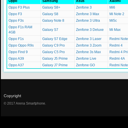
Oppo
Samsung
Asus
Xiaomi
Oppo F3 Plus
Galaxy S8+
Zenfone 3
Mi6
Oppo F3
Galaxy S8
Zenfone 3 Max
Mi Note 2
Oppo F3s
Galaxy Note 8
Zenfone 3 Ultra
Mi5c
Oppo F1s RAM
Galaxy S7
Zenfone 3 Deluxe
Mi Max
4GB
Oppo F1s
Galaxy S7 Edge
Zenfone 3 Laser
Redmi Note
Oppo Oppo R9s
Galaxy C9 Pro
Zenfone 3 Zoom
Redmi 4
Oppo Find 9
Galaxy C5 Pro
Zenfone 3s Max
Redmi 4 Pr
Oppo A39
Galaxy J5 Prime
Zenfone Live
Redmi 4A
Oppo A37
Galaxy J7 Prime
Zenfone GO
Redmi Note
Copyright
© 2017 Arena Smartphone.