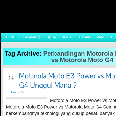
HOME
Samsung
Oppo
Asus
Xiaomi
Vivo
Hu
Tag Archive:
Perbandingan Motorola
vs Motorola Moto G4
Motorola Moto E3 Power vs Mo
NOV
04
G4 Unggul Mana ?
Lenovo Vs
Motorola Moto E3 Power vs Mot
Motorola Moto E3 Power vs Motorola Moto G4 Seiri
berkembangnya teknologi yang cukup pesat, banyak 