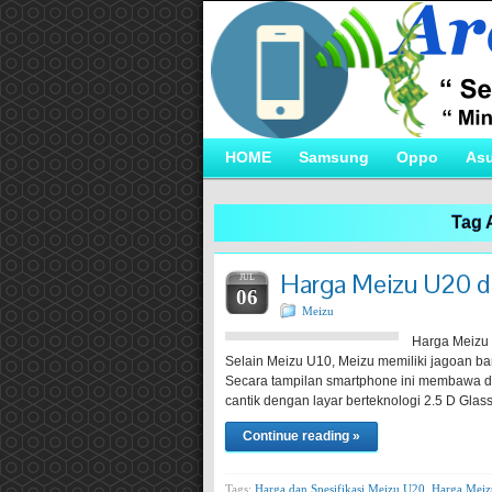
HOME
Samsung
Oppo
As
Tag 
Harga Meizu U20 da
JUL
06
Meizu
Harga Meizu 
Selain Meizu U10, Meizu memiliki jagoan bar
Secara tampilan smartphone ini membawa d
cantik dengan layar berteknologi 2.5 D Gl
Continue reading »
Tags:
Harga dan Spesifikasi Meizu U20
,
Harga Meiz