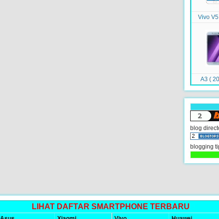
Vivo V5
A3 ( 20
blog direct
blogging ti
LIHAT DAFTAR SMARTPHONE TERBARU
Asus
Xiaomi
Vivo
Huawei