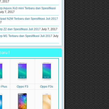
7, 2017
p Aquos Xx3 mini Terbaru dan Spesifikasi
uly 7, 2017
pad N2M Terbaru dan Spesifikasi Juli 2017
17
p Z2 dan Spesifikasi Juli 2017
July 7, 2017
p M1 Terbaru dan Spesifikasi Juli 2017
July
aru !
 Plus
Oppo F3
Oppo F3s