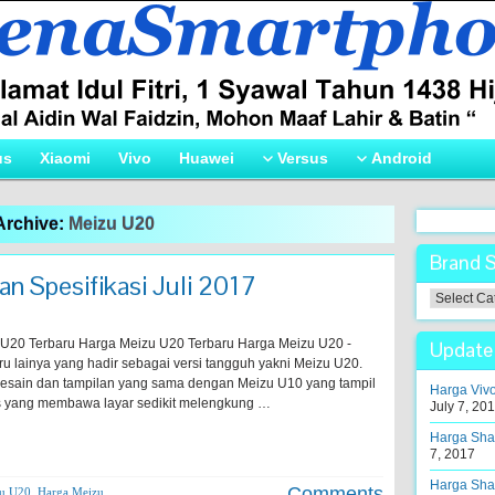
us
Xiaomi
Vivo
Huawei
Versus
Android
Archive:
Meizu U20
Brand 
n Spesifikasi Juli 2017
Brand
Smartpho
!
U20 Terbaru Harga Meizu U20 Terbaru Harga Meizu U20 -
Update 
u lainya yang hadir sebagai versi tangguh yakni Meizu U20.
esain dan tampilan yang sama dengan Meizu U10 yang tampil
Harga Vivo
ass yang membawa layar sedikit melengkung …
July 7, 20
Harga Shar
7, 2017
Harga Shar
Comments
u U20
,
Harga Meizu