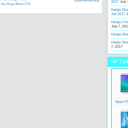
2017
July 
si dan Harga Meizu U20
,
Harga Shar
Juli 2017
J
Harga Cool
July 7, 20
Harga Shar
Harga Shar
7, 2017
HP Terb
Oppo F3