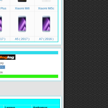
 Plus
Xiaomi Mi6
Xiaomi Mi5c
17 )
A5 ( 2017 )
A7 ( 2016 )
ory
ps
Lenovo
Andromax