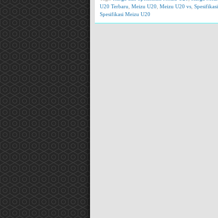
U20 Terbaru
,
Meizu U20
,
Meizu U20 vs
,
Spesifika
Spesifikasi Meizu U20