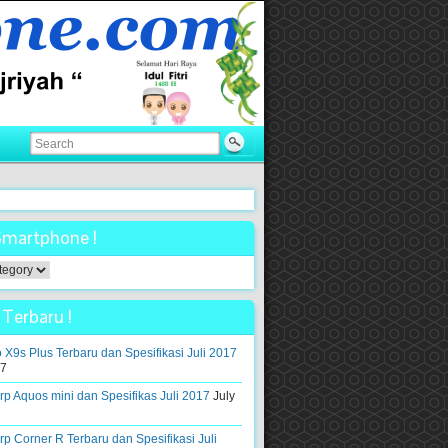
Smartphone !
ne
Terbaru !
 X9s Plus Terbaru dan Spesifikasi Juli 2017
17
p Aquos mini dan Spesifikas Juli 2017
July
p Corner R Terbaru dan Spesifikasi Juli