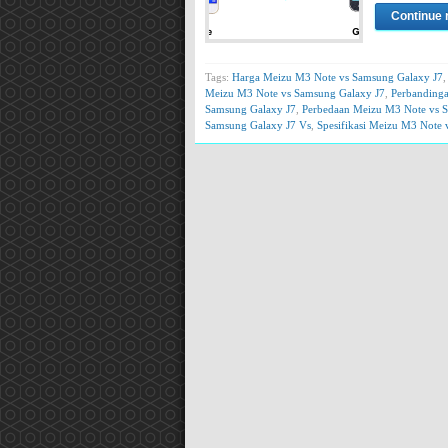
Continue 
Tags:
Harga Meizu M3 Note vs Samsung Galaxy J7
Meizu M3 Note vs Samsung Galaxy J7
,
Perbanding
Samsung Galaxy J7
,
Perbedaan Meizu M3 Note vs 
Samsung Galaxy J7 Vs
,
Spesifikasi Meizu M3 Note 