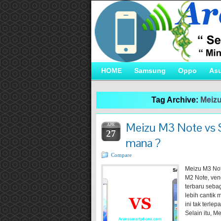
HOME
Samsung
Oppo
As
Tag Archive:
Meizu
Meizu M3 Note vs 
APR
27
mana ?
Compare
Meizu M3 Not
M2 Note, ven
terbaru seba
lebih cantik
ini tak terl
Selain itu, M