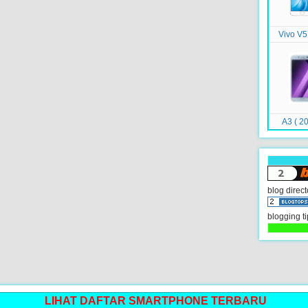
Vivo V5
A3 ( 20
blog direct
blogging ti
LIHAT DAFTAR SMARTPHONE TERBARU