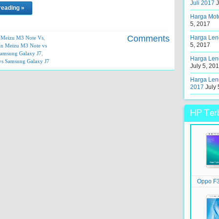
Juli 2017
J
reading »
Harga Moto
5, 2017
Comments
Harga Leno
,
Meizu M3 Note Vs
,
5, 2017
an Meizu M3 Note vs
Samsung Galaxy J7
,
Harga Leno
vs Samsung Galaxy J7
July 5, 20
Harga Leno
2017
July 
HP Terb
Oppo F3