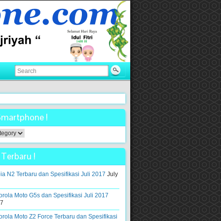
Smartphone !
ne
Terbaru !
a N2 Terbaru dan Spesifikasi Juli 2017
July
rola Moto G5s dan Spesifikasi Juli 2017
17
rola Moto Z2 Force Terbaru dan Spesifikasi