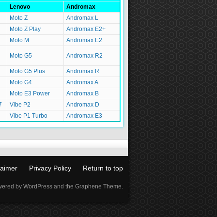
Lenovo
Andromax
Moto Z
Andromax L
Moto Z Play
Andromax E2+
Moto M
Andromax E2
Moto G5
Andromax R2
Moto G5 Plus
Andromax R
Moto G4
Andromax A
Moto E3 Power
Andromax B
7
Vibe P2
Andromax D
Vibe P1 Turbo
Andromax E3
laimer
Privacy Policy
Return to top
ered by WordPress and the Graphene Theme.