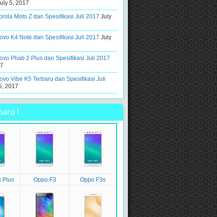
uly 5, 2017
rola Moto Z dan Spesifikasi Juli 2017
July
vo K4 Note dan Spesifikasi Juli 2017
July
vo Phab 2 Plus dan Spesifikasi Juli 2017
17
vo Vibe K5 Terbaru dan Spesifikasi Juli
5, 2017
aru !
 Plus
Oppo F3
Oppo F3s