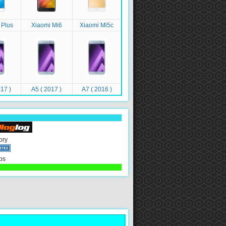
 Plus
Xiaomi Mi6
Xiaomi Mi5c
17 )
A5 ( 2017 )
A7 ( 2016 )
ory
ps