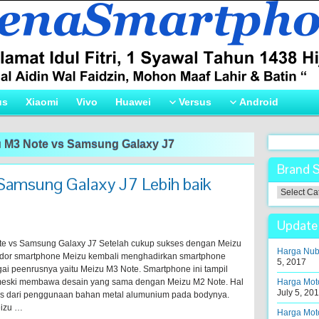
us
Xiaomi
Vivo
Huawei
Versus
Android
 M3 Note vs Samsung Galaxy J7
Brand 
Samsung Galaxy J7 Lebih baik
Brand
Smartpho
!
Update 
e vs Samsung Galaxy J7 Setelah cukup sukses dengan Meizu
Harga Nubi
dor smartphone Meizu kembali menghadirkan smartphone
5, 2017
gai peenrusnya yaitu Meizu M3 Note. Smartphone ini tampil
 meski membawa desain yang sama dengan Meizu M2 Note. Hal
Harga Moto
July 5, 20
epas dari penggunaan bahan metal alumunium pada bodynya.
eizu …
Harga Moto