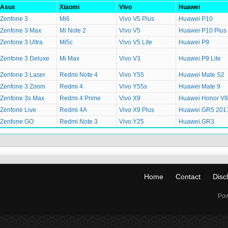
Asus
Xiaomi
Vivo
Huawei
Zenfone 3
Mi6
Vivo V5 Plus
Huawei P10
Zenfone 3 Max
Mi Note 2
Vivo V5
Huawei P10 Plus
Zenfone 3 Ultra
Mi5c
Vivo V5 Lite
Huawei P9
Zenfone 3 Deluxe
Mi Max
Vivo V3
Huawei P9 Lite
Zenfone 3 Laser
Redmi Note 4
Vivo Y55
Huawei Mate S2
Zenfone 3 Zoom
Redmi 4
Vivo Y55s
Huawei Mate 9
Zenfone 3s Max
Redmi 4 Prime
Vivo X9
Huawei Honor V8
Zenfone Live
Redmi 4A
Vivo X9 Plus
Huawei GR5 201
Zenfone GO
Redmi Note 3
Vivo Y25
Huawei GR3
Home
Contact
Disc
Pow