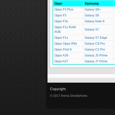
Oppo
Samsung
Oppo F3 Plus
Galaxy S8+
Oppo F3
Galaxy S8
Oppo F3s
Galaxy Note 8
Oppo F1s RAM
Galaxy S7
4GB
Oppo F1s
Galaxy S7 Edge
Oppo Oppo R9s
Galaxy C9 Pro
Oppo Find 9
Galaxy C5 Pro
Oppo A39
Galaxy J5 Prime
Oppo A37
Galaxy J7 Prime
Copyright
© 2017 Arena Smartphone.