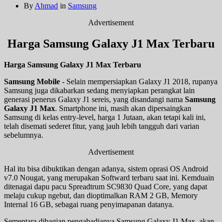
By
Ahmad
in
Samsung
Advertisement
Harga Samsung Galaxy J1 Max Terbaru
Harga Samsung Galaxy J1 Max Terbaru
Samsung Mobile
- Selain mempersiapkan Galaxy J1 2018, rupanya
Samsung juga dikabarkan sedang menyiapkan perangkat lain
generasi penerus Galaxy J1 sereis, yang disandangi nama
Samsung
Galaxy J1 Max
. Smartphone ini, masih akan dipersaingkan
Samsung di kelas entry-level, harga 1 Jutaan, akan tetapi kali ini,
telah disemati sederet fitur, yang jauh lebih tangguh dari varian
sebelumnya.
Advertisement
Hal itu bisa dibuktikan dengan adanya, sistem oprasi OS Android
v7.0 Nougat, yang merupakan Softward terbaru saat ini. Kemduain
ditenagai dapu pacu Spreadtrum SC9830 Quad Core, yang dapat
melaju cukup ngebut, dan dioptimalkan RAM 2 GB, Memory
Internal 16 GB, sebagai ruang penyimapanan datanya.
Sementara dibagian pengabadianya Samsung Galaxy J1 Max, akan