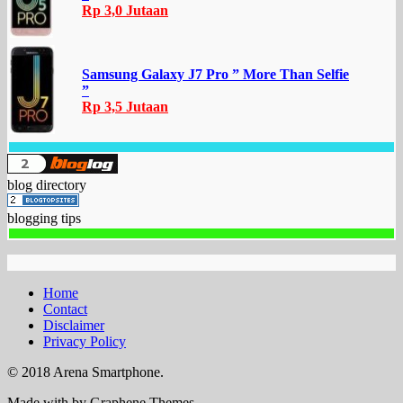
Rp 3,0 Jutaan
Samsung Galaxy J7 Pro ” More Than Selfie
”
Rp 3,5 Jutaan
blog directory
blogging tips
Home
Contact
Disclaimer
Privacy Policy
© 2018 Arena Smartphone.
Made with
by Graphene Themes.