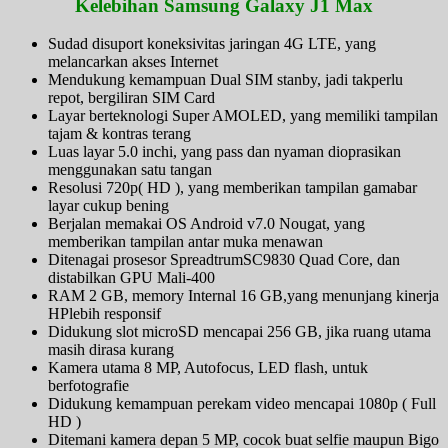
Kelebihan Samsung Galaxy J1 Max
Sudad disuport koneksivitas jaringan 4G LTE, yang
melancarkan akses Internet
Mendukung kemampuan Dual SIM stanby, jadi takperlu
repot, bergiliran SIM Card
Layar berteknologi Super AMOLED, yang memiliki tampilan
tajam & kontras terang
Luas layar 5.0 inchi, yang pass dan nyaman dioprasikan
menggunakan satu tangan
Resolusi 720p( HD ), yang memberikan tampilan gamabar
layar cukup bening
Berjalan memakai OS Android v7.0 Nougat, yang
memberikan tampilan antar muka menawan
Ditenagai prosesor SpreadtrumSC9830 Quad Core, dan
distabilkan GPU Mali-400
RAM 2 GB, memory Internal 16 GB,yang menunjang kinerja
HPlebih responsif
Didukung slot microSD mencapai 256 GB, jika ruang utama
masih dirasa kurang
Kamera utama 8 MP, Autofocus, LED flash, untuk
berfotografie
Didukung kemampuan perekam video mencapai 1080p ( Full
HD )
Ditemani kamera depan 5 MP, cocok buat selfie maupun Bigo