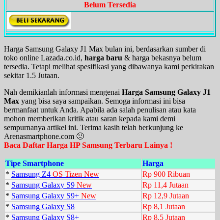
Belum Tersedia
Harga Samsung Galaxy J1 Max bulan ini, berdasarkan sumber di
toko online Lazada.co.id,
harga baru
& harga bekasnya belum
tersedia. Tetapi melihat spesifikasi yang dibawanya kami perkirakan
sekitar 1.5 Jutaan.
Nah demikianlah informasi mengenai
Harga Samsung Galaxy J1
Max
yang bisa saya sampaikan. Semoga informasi ini bisa
bermanfaat untuk Anda. Apabila ada salah penulisan atau kata
mohon memberikan kritik atau saran kepada kami demi
sempurnanya artikel ini. Terima kasih telah berkunjung ke
Arenasmartphone.com 🙂
Baca Daftar Harga HP Samsung Terbaru Lainya !
Tipe Smartphone
Harga
*
Samsung Z4
OS Tizen New
Rp 900 Ribuan
*
Samsung Galaxy S9
New
Rp 11,4 Jutaan
*
Samsung Galaxy S9+
New
Rp 12,9 Jutaan
*
Samsung Galaxy S8
Rp 8,1 Jutaan
*
Samsung Galaxy S8+
Rp 8,5 Jutaan