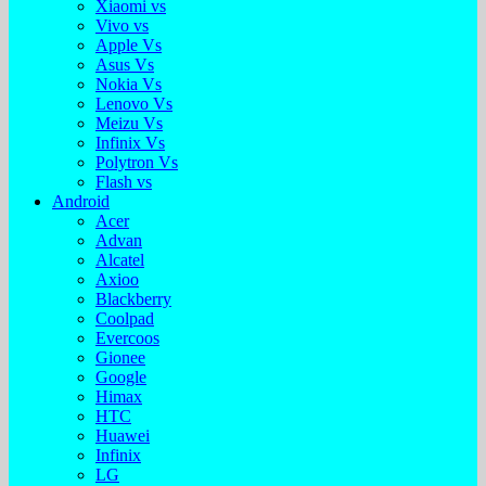
Xiaomi vs
Vivo vs
Apple Vs
Asus Vs
Nokia Vs
Lenovo Vs
Meizu Vs
Infinix Vs
Polytron Vs
Flash vs
Android
Acer
Advan
Alcatel
Axioo
Blackberry
Coolpad
Evercoos
Gionee
Google
Himax
HTC
Huawei
Infinix
LG