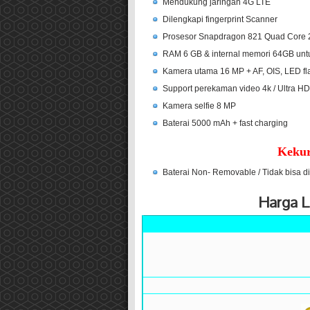
Mendukung jaringan 4G LTE
Dilengkapi fingerprint Scanner
Prosesor Snapdragon 821 Quad Core 
RAM 6 GB & internal memori 64GB unt
Kamera utama 16 MP + AF, OIS, LED fl
Support perekaman video 4k / Ultra 
Kamera selfie 8 MP
Baterai 5000 mAh + fast charging
Kekur
Baterai Non- Removable / Tidak bisa d
Harga L