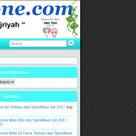
Smartphone !
ne
Terbaru !
a N2 Terbaru dan Spesifikasi Juli 2017
July
rola Moto G5s dan Spesifikasi Juli 2017
17
rola Moto Z2 Force Terbaru dan Spesifikasi