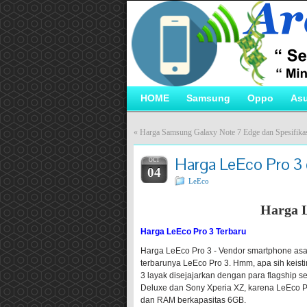
HOME
Samsung
Oppo
As
«
Harga Samsung Galaxy Note 7 Edge dan Spesifika
Harga LeEco Pro 3 
OCT
04
LeEco
Harga L
Harga LeEco Pro 3 Terbaru
Harga LeEco Pro 3 - Vendor smartphone as
terbarunya LeEco Pro 3. Hmm, apa sih keisti
3 layak disejajarkan dengan para flagship 
Deluxe dan Sony Xperia XZ, karena LeEco
dan RAM berkapasitas 6GB.