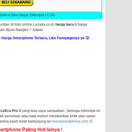
Kirim & Bisa Bayar Ditempat / COD
umber di toko online Lazada.co.id,
harga baru
& harga
n dijual diangka 7 Jutaan.
 Harga Smartphone Terbaru, Like Fanspagenya ya 🙂
 LeEco Pro 3
yang bisa saya sampaikan. Semoga informasi ini
lah penulisan atau kata mohon memberikan kritik atau saran
erima kasih telah berkunjung ke
Arenasmartphone.com
🙂
rtphone Paling Hot lainya !