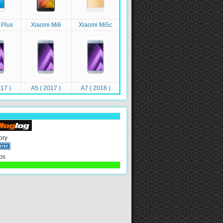
 Plus
Xiaomi Mi6
Xiaomi Mi5c
17 )
A5 ( 2017 )
A7 ( 2016 )
ory
ps