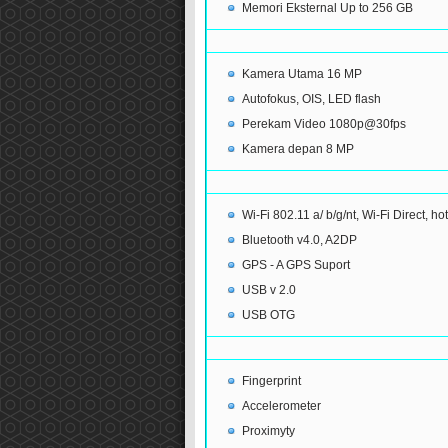
Memori Eksternal Up to 256 GB
Kamera Utama 16 MP
Autofokus, OIS, LED flash
Perekam Video 1080p@30fps
Kamera depan 8 MP
Wi-Fi 802.11 a/ b/g/nt, Wi-Fi Direct, ho
Bluetooth v4.0, A2DP
GPS - A GPS Suport
USB v 2.0
USB OTG
Fingerprint
Accelerometer
Proximyty