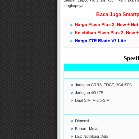
dengan LeEco Pro 3 , berikut ini kami akan 
lengkapnya :
Baca Juga Smartp
Harga Flash Plus 2
, New + Hot
Kelebihan Flash Plus 2
, New +
Harga ZTE Blade V7 Lite
Spesi
Jaringan GRRS, EDGE, 3G/HSPA
Jaringan 4G LTE
Dual SIM, Micro-SIM
Dimensi : -
Bahan : Metal
LED Notifikasi : Ada