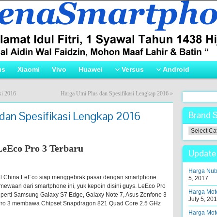
us
Xiaomi
Vivo
Huawei
Versus
Android
si 2016
Harga Umi Plus dan Spesifikasi Lengkap 2016
»
dan Spesifikasi Lengkap 2016
Brand 
Brand
Smartpho
eEco Pro 3 Terbaru
!
Update 
Harga Nubi
al China LeEco siap menggebrak pasar dengan smartphone
5, 2017
mewaan dari smartphone ini, yuk kepoin disini guys. LeEco Pro
Harga Moto
seperti Samsung Galaxy S7 Edge, Galaxy Note 7, Asus Zenfone 3
July 5, 20
 Pro 3 membawa Chipset Snapdragon 821 Quad Core 2.5 GHz
Harga Moto