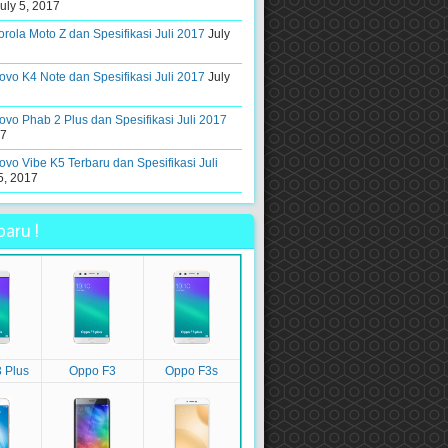
uly 5, 2017
rola Moto Z dan Spesifikasi Juli 2017
July
vo K4 Note dan Spesifikasi Juli 2017
July
vo Phab 2 Plus dan Spesifikasi Juli 2017
17
vo Vibe K5 Terbaru dan Spesifikasi Juli
5, 2017
aru !
 Plus
Oppo F3
Oppo F3s