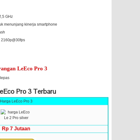
2,5 GHz
uk menunjang kinerja smartphone
ash
HD 2160p@30fps
angan LeEco Pro 3
ilepas
eEco Pro 3 Terbaru
Harga LeEco Pro 3
Rp 7 Jutaan