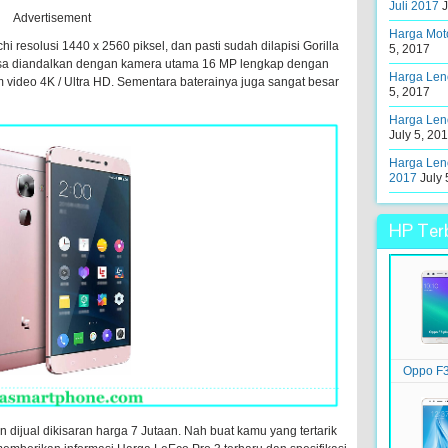
Juli 2017
J
Advertisement
Harga Moto
 resolusi 1440 x 2560 piksel, dan pasti sudah dilapisi Gorilla
5, 2017
 bisa diandalkan dengan kamera utama 16 MP lengkap dengan
Harga Leno
video 4K / Ultra HD. Sementara baterainya juga sangat besar
5, 2017
Harga Leno
July 5, 20
Harga Leno
2017
July 
HP Terb
Oppo F3
 dijual dikisaran harga 7 Jutaan. Nah buat kamu yang tertarik