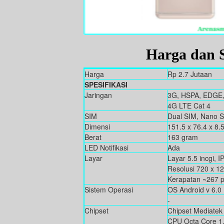
Harga dan S
Harga
Rp 2.7 Jutaan
SPESIFIKASI
Jaringan
3G, HSPA, EDGE
4G LTE Cat 4
SIM
Dual SIM, Nano 
Dimensi
151.5 x 76.4 x 8
Berat
163 gram
LED Notifikasi
Ada
Layar
Layar 5.5 incgi, 
Resolusi 720 x 12
Kerapatan ~267 p
Sistem Operasi
OS Android v 6.0
-
Chipset
Chipset Mediate
CPU Octa Core 1