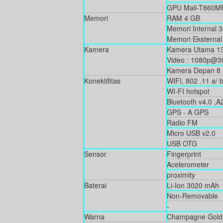
GPU Mali-T860M
Memori
RAM 4 GB
Memori Internal 
Memori Eksternal 
Kamera
Kamera Utama 13
Video : 1080p@3
Kamera Depan 8 
Konektifitas
WIFI, 802 .11 a/ b
WI-FI hotspot
Bluetooth v4.0 ,
GPS - A GPS
Radio FM
Micro USB v2.0
USB OTG
Sensor
Fingerprint
Acelerometer
proximity
Baterai
Li-Ion 3020 mAh
Non-Removable
-
Warna
Champagne Gold