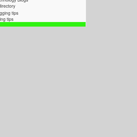
directory
ing tips