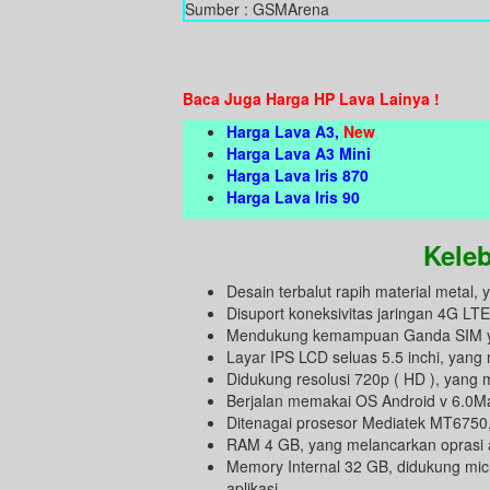
Sumber : GSMArena
Baca Juga Harga HP Lava Lainya !
Harga Lava A3,
New
Harga Lava A3 Mini
Harga Lava Iris 870
Harga Lava Iris 90
Kele
Desain terbalut rapih material meta
Disuport koneksivitas jaringan 4G LT
Mendukung kemampuan Ganda SIM ya
Layar IPS LCD seluas 5.5 inchi, yan
Didukung resolusi 720p ( HD ), yang
Berjalan memakai OS Android v 6.0M
Ditenagai prosesor Mediatek MT6750,
RAM 4 GB, yang melancarkan oprasi ap
Memory Internal 32 GB, didukung mi
aplikasi