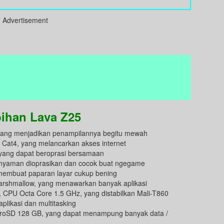
Advertisement
bihan Lava Z25
l, yang menjadikan penampilannya begitu mewah
E Cat4, yang melancarkan akses internet
ng dapat beroprasi bersamaan
g nyaman dioprasikan dan cocok buat ngegame
 membuat paparan layar cukup bening
arshmallow, yang menawarkan banyak aplikasi
 CPU Octa Core 1.5 GHz, yang distabilkan Mali-T860
likasi dan multitasking
croSD 128 GB, yang dapat menampung banyak data /