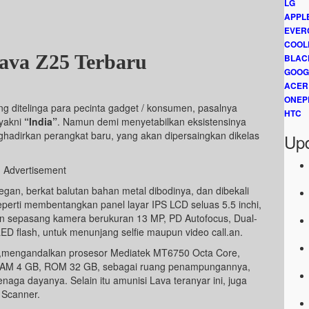
LG
APPL
EVER
COOL
ava Z25 Terbaru
BLAC
GOOG
ACER
ONEP
ng ditelinga para pecinta gadget / konsumen, pasalnya
HTC
 yakni
“India”
. Namun demi menyetabilkan eksistensinya
ghadirkan perangkat baru, yang akan dipersaingkan dikelas
Upd
Advertisement
egan, berkat balutan bahan metal dibodinya, dan dibekali
 seperti membentangkan panel layar IPS LCD seluas 5.5 inchi,
n sepasang kamera berukuran 13 MP, PD Autofocus, Dual-
LED flash, untuk menunjang selfie maupun video call.an.
5,mengandalkan prosesor Mediatek MT6750 Octa Core,
 RAM 4 GB, ROM 32 GB, sebagai ruang penampungannya,
naga dayanya. Selain itu amunisi Lava teranyar ini, juga
 Scanner.