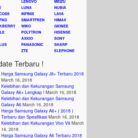
LENOVO
MEIZU
E
LUNA
NUBIA
COSS
INFINIX
LAVA
PAD
SMARTFREN
HIMAX
KBERRY
WIKO
GIONEE
LE
POLYTRON
HISENSE
AXIOO
SONY
LUS
PANASONIC
SHARP
ZTE
ELEPHONE
ate Terbaru !
Harga Samsung Galaxy J8+ Terbaru 2018
March 16, 2018
Kelebihan dan Kekurangan Samsung
Galaxy A6+ Lengkap !
March 16, 2018
Kelebihan dan Kekurangan Samsung
Galaxy A6
March 16, 2018
Harga Samsung Galaxy A6+ ( 2018 )
Terbaru dan Spesifikasi
March 16, 2018
Kelebihan dan Kekurangan Vivo V9
March
16, 2018
Harga Samsung Galaxy A6 Terbaru 2018