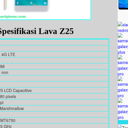
pesifikasi Lava Z25
, 4G LTE
SIM
.5 mm
IPS LCD Capacitive
80 pixels
pi
 Marshmallow
k MT6750
.5 GHz