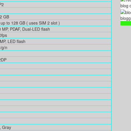
P2
blog 
32 GB
blogg
up to 128 GB ( uses SIM 2 slot )
 MP, PDAF, Dual-LED flash
0fps
MP, LED flash
/g/n
A2DP
, Gray