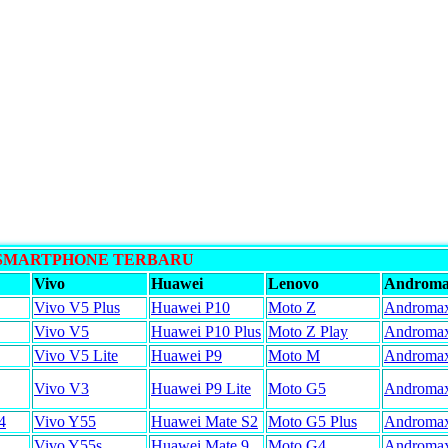
 SMARTPHONE TERBARU
Vivo
Huawei
Lenovo
Androm
Vivo V5 Plus
Huawei P10
Moto Z
Androma
Vivo V5
Huawei P10 Plus
Moto Z Play
Androma
Vivo V5 Lite
Huawei P9
Moto M
Androma
Vivo V3
Huawei P9 Lite
Moto G5
Androma
4
Vivo Y55
Huawei Mate S2
Moto G5 Plus
Androma
Vivo Y55s
Huawei Mate 9
Moto G4
Androma