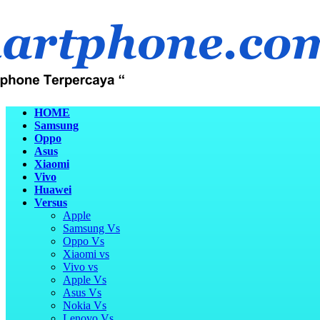
HOME
Samsung
Oppo
Asus
Xiaomi
Vivo
Huawei
Versus
Apple
Samsung Vs
Oppo Vs
Xiaomi vs
Vivo vs
Apple Vs
Asus Vs
Nokia Vs
Lenovo Vs