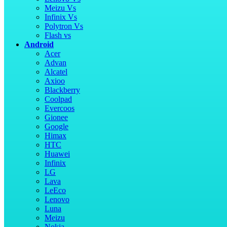
Meizu Vs
Infinix Vs
Polytron Vs
Flash vs
Android
Acer
Advan
Alcatel
Axioo
Blackberry
Coolpad
Evercoos
Gionee
Google
Himax
HTC
Huawei
Infinix
LG
Lava
LeEco
Lenovo
Luna
Meizu
Nokia