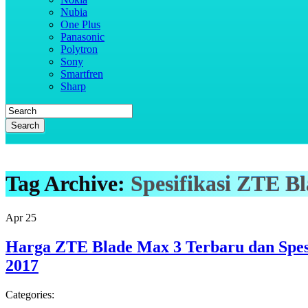
Nubia
One Plus
Panasonic
Polytron
Sony
Smartfren
Sharp
Search
Tag Archive:
Spesifikasi ZTE B
Apr
25
Harga ZTE Blade Max 3 Terbaru dan Spesi
2017
Categories: