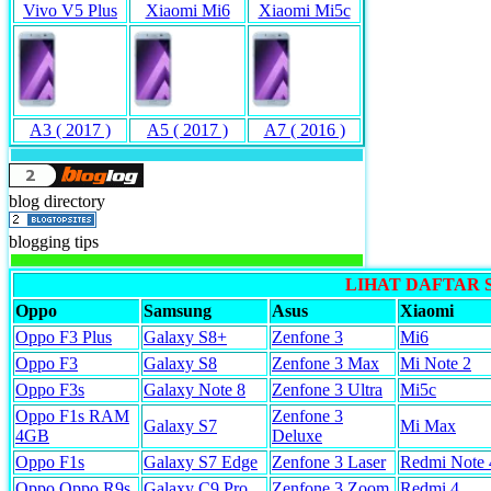
Vivo V5 Plus
Xiaomi Mi6
Xiaomi Mi5c
A3 ( 2017 )
A5 ( 2017 )
A7 ( 2016 )
blog directory
blogging tips
LIHAT DAFTAR
Oppo
Samsung
Asus
Xiaomi
Oppo F3 Plus
Galaxy S8+
Zenfone 3
Mi6
Oppo F3
Galaxy S8
Zenfone 3 Max
Mi Note 2
Oppo F3s
Galaxy Note 8
Zenfone 3 Ultra
Mi5c
Oppo F1s RAM
Zenfone 3
Galaxy S7
Mi Max
4GB
Deluxe
Oppo F1s
Galaxy S7 Edge
Zenfone 3 Laser
Redmi Note 
Oppo Oppo R9s
Galaxy C9 Pro
Zenfone 3 Zoom
Redmi 4