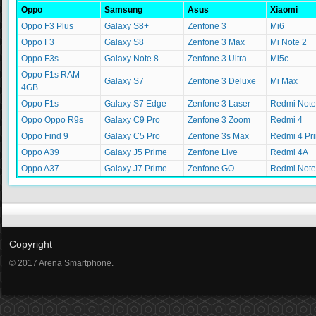
Oppo
Samsung
Asus
Xiaomi
Oppo F3 Plus
Galaxy S8+
Zenfone 3
Mi6
Oppo F3
Galaxy S8
Zenfone 3 Max
Mi Note 2
Oppo F3s
Galaxy Note 8
Zenfone 3 Ultra
Mi5c
Oppo F1s RAM
Galaxy S7
Zenfone 3 Deluxe
Mi Max
4GB
Oppo F1s
Galaxy S7 Edge
Zenfone 3 Laser
Redmi Note
Oppo Oppo R9s
Galaxy C9 Pro
Zenfone 3 Zoom
Redmi 4
Oppo Find 9
Galaxy C5 Pro
Zenfone 3s Max
Redmi 4 Pr
Oppo A39
Galaxy J5 Prime
Zenfone Live
Redmi 4A
Oppo A37
Galaxy J7 Prime
Zenfone GO
Redmi Note
Copyright
© 2017 Arena Smartphone.