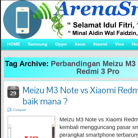
HOME
Samsung
Oppo
Asus
Xiaomi
Vivo
Hu
Tag Archive:
Perbandingan Meizu M3 
Redmi 3 Pro
Meizu M3 Note vs Xiaomi Redmi
APR
29
baik mana ?
Compare
Meizu M3 Note vs Xiaomi Redmi
kembali mengguncang pasar s
perangkat smartphone terbarun