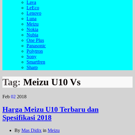
Lava
LeEco
Lenovo
Luna
Meizu
Nokia
Nubia
One Plus
Panasonic
Polytron
Sony
Smartfren
Sharp
Tag:
Meizu U10 Vs
Feb
02
2018
Harga Meizu U10 Terbaru dan
Spesifikasi 2018
By
Mas Didix
in
Meizu