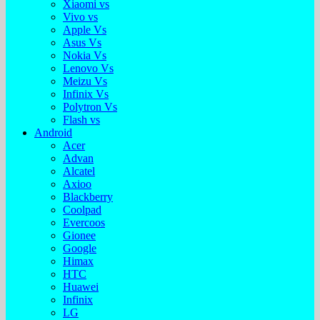
Xiaomi vs
Vivo vs
Apple Vs
Asus Vs
Nokia Vs
Lenovo Vs
Meizu Vs
Infinix Vs
Polytron Vs
Flash vs
Android
Acer
Advan
Alcatel
Axioo
Blackberry
Coolpad
Evercoos
Gionee
Google
Himax
HTC
Huawei
Infinix
LG