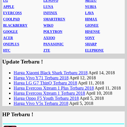
LG
LENOVO
MEIZU
APPLE
LUNA
NUBIA
EVERCOSS
INFINIX
LAVA
COOLPAD
SMARTFREN
HIMAX
BLACKBERRY
WIKO
GIONEE
GOOGLE
POLYTRON
HISENSE
ACER
AXIOO
SONY
ONEPLUS
PANASONIC
SHARP
HTC
ZTE
ELEPHONE
Update Terbaru !
Harga Xiaomi Black Shark Terbaru 2018
April 14, 2018
Harga Vivo Y71 Terbaru 2018
April 12, 2018
Harga LG G7 ThinQ Terbaru 2018
April 11, 2018
Harga Evercoss Xtream 1 Plus Terbaru 2018
April 11, 2018
Harga Evercoss Xtream 1 Terbaru 2018
April 10, 2018
Harga Oppo F5 Youth Terbaru 2018
April 5, 2018
Harga Vivo V5s Terbaru 2018
April 5, 2018
HP Terbaru !