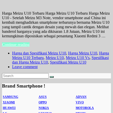
Harga Meizu U10 Terbaru Harga Meizu U10 Terbaru Harga Meizu
U10 - Setelah Meizu M3 Note, vendor smartphone asal China ini
kembali menghadirkan smartphone terbarunya bernama Meizu U10
yang tampil cantik dengan desain yang mewah dan elegan. Melihat
banderol harganya yang ada dikisaran 1.8 Jutaan, Meizu U10 ini
kemungkinan diposisikan sebagai penantang Xiaomi Redmi 3 …
Continue reading
Harga dan Spesifikasi Meizu U10
,
Harga Meizu U10
,
Harga
Meizu U10 Terbaru
,
Meizu U10
,
Meizu U10 Vs
,
Spesifikasi
dan Harga Meizu U10
,
Spesifikasi Meizu U10
Leave comment
Brand Smartphone !
SAMSUNG
ASUS
ADVAN
XIAOMI
OPPO
VIVO
HUAWEI
NOKIA
MOTOROLA