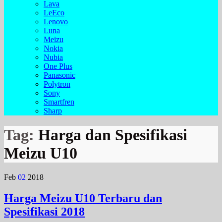
Lava
LeEco
Lenovo
Luna
Meizu
Nokia
Nubia
One Plus
Panasonic
Polytron
Sony
Smartfren
Sharp
Tag:
Harga dan Spesifikasi
Meizu U10
Feb
02
2018
Harga Meizu U10 Terbaru dan
Spesifikasi 2018