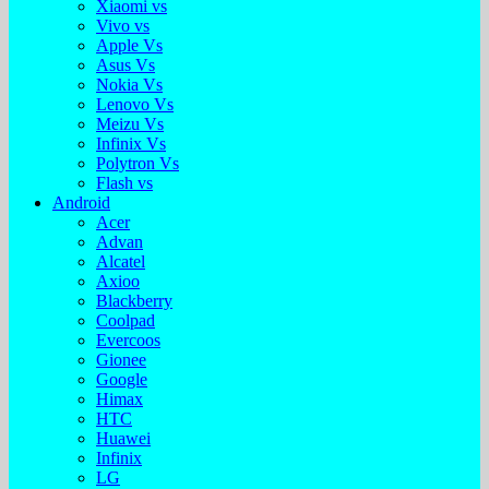
Xiaomi vs
Vivo vs
Apple Vs
Asus Vs
Nokia Vs
Lenovo Vs
Meizu Vs
Infinix Vs
Polytron Vs
Flash vs
Android
Acer
Advan
Alcatel
Axioo
Blackberry
Coolpad
Evercoos
Gionee
Google
Himax
HTC
Huawei
Infinix
LG