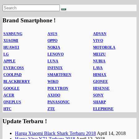
Brand Smartphone !
SAMSUNG
ASUS
ADVAN
XIAOMI
OPPO
VIVO
HUAWEI
NOKIA
MOTOROLA
LG
LENOVO
MEIZU
APPLE
LUNA
NUBIA
EVERCOSS
INFINIX
LAVA
COOLPAD
SMARTFREN
HIMAX
BLACKBERRY
WIKO
GIONEE
GOOGLE
POLYTRON
HISENSE
ACER
AXIOO
SONY
ONEPLUS
PANASONIC
SHARP
HTC
ZTE
ELEPHONE
Update Terbaru !
Harga Xiaomi Black Shark Terbaru 2018
April 14, 2018
Harga Vivo Y71 Terbaru 2018
April 12, 2018