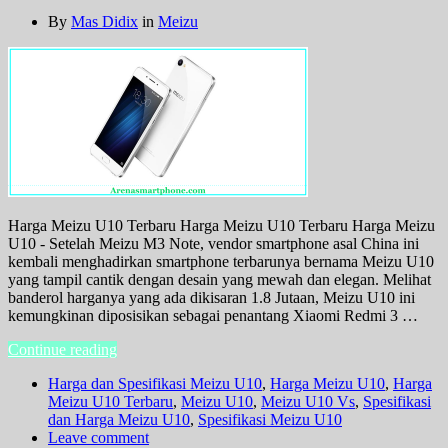
By
Mas Didix
in
Meizu
Harga Meizu U10 Terbaru Harga Meizu U10 Terbaru Harga Meizu
U10 - Setelah Meizu M3 Note, vendor smartphone asal China ini
kembali menghadirkan smartphone terbarunya bernama Meizu U10
yang tampil cantik dengan desain yang mewah dan elegan. Melihat
banderol harganya yang ada dikisaran 1.8 Jutaan, Meizu U10 ini
kemungkinan diposisikan sebagai penantang Xiaomi Redmi 3 …
Continue reading
Harga dan Spesifikasi Meizu U10
,
Harga Meizu U10
,
Harga
Meizu U10 Terbaru
,
Meizu U10
,
Meizu U10 Vs
,
Spesifikasi
dan Harga Meizu U10
,
Spesifikasi Meizu U10
Leave comment