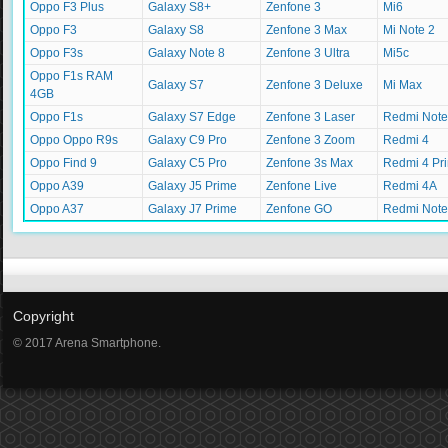
Oppo F3 Plus
Galaxy S8+
Zenfone 3
Mi6
Oppo F3
Galaxy S8
Zenfone 3 Max
Mi Note 2
Oppo F3s
Galaxy Note 8
Zenfone 3 Ultra
Mi5c
Oppo F1s RAM
Galaxy S7
Zenfone 3 Deluxe
Mi Max
4GB
Oppo F1s
Galaxy S7 Edge
Zenfone 3 Laser
Redmi Note
Oppo Oppo R9s
Galaxy C9 Pro
Zenfone 3 Zoom
Redmi 4
Oppo Find 9
Galaxy C5 Pro
Zenfone 3s Max
Redmi 4 Pr
Oppo A39
Galaxy J5 Prime
Zenfone Live
Redmi 4A
Oppo A37
Galaxy J7 Prime
Zenfone GO
Redmi Note
Copyright
© 2017 Arena Smartphone.