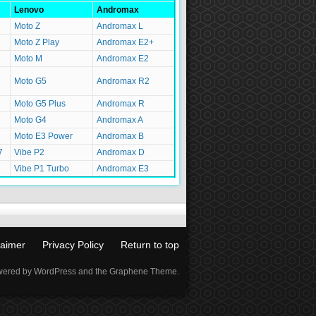
Lenovo
Andromax
Moto Z
Andromax L
Moto Z Play
Andromax E2+
Moto M
Andromax E2
Moto G5
Andromax R2
Moto G5 Plus
Andromax R
Moto G4
Andromax A
Moto E3 Power
Andromax B
7
Vibe P2
Andromax D
Vibe P1 Turbo
Andromax E3
laimer
Privacy Policy
Return to top
ered by WordPress and the Graphene Theme.