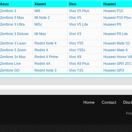
Asus
Xiaomi
Vivo
Huawei
Zenfone 3
Mi6
Vivo V5 Plus
Huawei P10
Zenfone 3 Max
Mi Note 2
Vivo V5
Huawei P10 Plus
Zenfone 3 Ultra
Mi5c
Vivo V5 Lite
Huawei P9
Zenfone 3 Deluxe
Mi Max
Vivo V3
Huawei P9 Lite
Zenfone 3 Laser
Redmi Note 4
Vivo Y55
Huawei Mate S2
Zenfone 3 Zoom
Redmi 4
Vivo Y55s
Huawei Mate 9
Zenfone 3s Max
Redmi 4 Prime
Vivo X9
Huawei Honor V8
Zenfone Live
Redmi 4A
Vivo X9 Plus
Huawei GR5 201
Zenfone GO
Redmi Note 3
Vivo Y25
Huawei GR3
Home
Contact
Disc
Pow