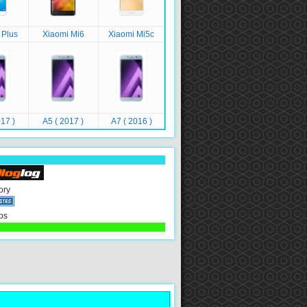
 Plus
Xiaomi Mi6
Xiaomi Mi5c
17 )
A5 ( 2017 )
A7 ( 2016 )
ory
ps