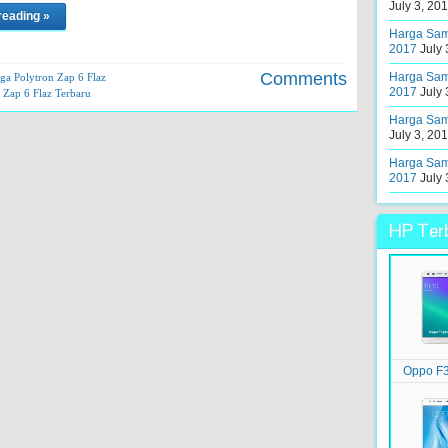
July 3, 20
reading »
Harga Sams
2017
July 
Comments
Harga Sams
ga Polytron Zap 6 Flaz
2017
July 
Zap 6 Flaz Terbaru
Harga Sams
July 3, 20
Harga Sams
2017
July 
HP Terb
Oppo F3