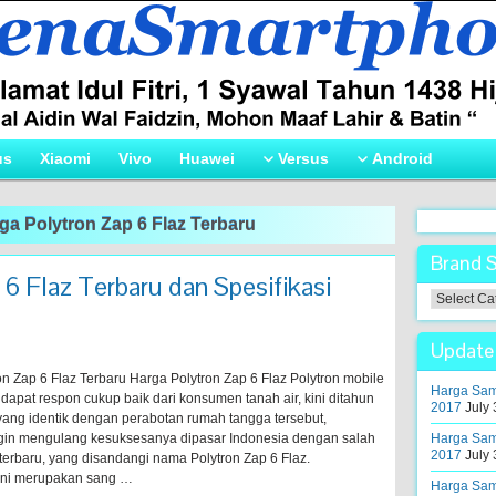
us
Xiaomi
Vivo
Huawei
Versus
Android
ga Polytron Zap 6 Flaz Terbaru
Brand 
6 Flaz Terbaru dan Spesifikasi
Brand
Smartpho
!
Update 
n Zap 6 Flaz Terbaru Harga Polytron Zap 6 Flaz Polytron mobile
Harga Sams
dapat respon cukup baik dari konsumen tanah air, kini ditahun
2017
July 
yang identik dengan perabotan rumah tangga tersebut,
ngin mengulang kesuksesanya dipasar Indonesia dengan salah
Harga Sam
2017
July 
terbaru, yang disandangi nama Polytron Zap 6 Flaz.
ini merupakan sang …
Harga Sams