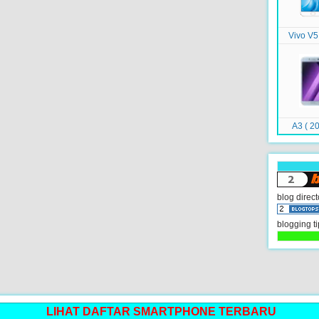
Vivo V5
A3 ( 20
blog direct
blogging ti
LIHAT DAFTAR SMARTPHONE TERBARU