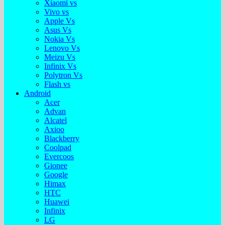
Xiaomi vs
Vivo vs
Apple Vs
Asus Vs
Nokia Vs
Lenovo Vs
Meizu Vs
Infinix Vs
Polytron Vs
Flash vs
Android
Acer
Advan
Alcatel
Axioo
Blackberry
Coolpad
Evercoos
Gionee
Google
Himax
HTC
Huawei
Infinix
LG