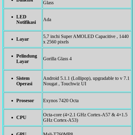
Glass
LED
Ada
Notifikasi
5,7 inchi Super AMOLED Capacitive , 1440
Layar
x 2560 pixels
Pelindung
Gorilla Glass 4
Layar
Sistem
Android 5.1.1 (Lollipop), upgradable to v 7.1
Operasi
Nougat , Touchwiz UI
Prosesor
Exynos 7420 Octa
Octa-core (4×2.1 GHz Cortex-A57 & 4×1.5
CPU
GHz Cortex-A53)
GPU
Mali-T760MP8