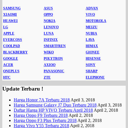
SAMSUNG
ASUS
ADVAN
XIAOMI
OPPO
VIVO
HUAWEI
NOKIA
MOTOROLA
LG
LENOVO
MEIZU
APPLE
LUNA
NUBIA
EVERCOSS
INFINIX
LAVA
COOLPAD
SMARTFREN
HIMAX
BLACKBERRY
WIKO
GIONEE
GOOGLE
POLYTRON
HISENSE
ACER
AXIOO
SONY
ONEPLUS
PANASONIC
SHARP
HTC
ZTE
ELEPHONE
Update Terbaru !
Harga Honor 7A Terbaru 2018
April 3, 2018
Harga Samsung Galaxy J7 Duo Terbaru 2018
April 3, 2018
Daftar Harga HP VIVO Terbaru April 2018
April 2, 2018
Harga Oppo F9 Terbaru 2018
April 2, 2018
Harga Oppo F3 Plus Terbaru 2018
April 2, 2018
Harga Vivo Y55 Terbaru 2018
April 2, 2018