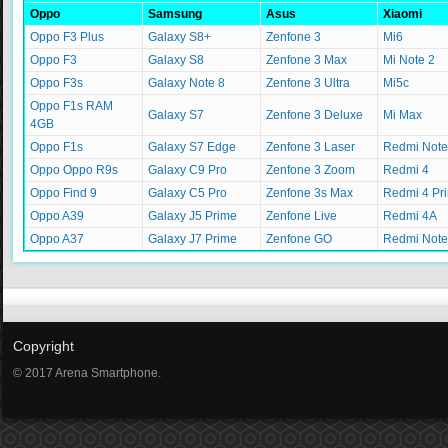
Oppo
Samsung
Asus
Xiaomi
Oppo F3 Plus
Galaxy S8+
Zenfone 3
Mi6
Oppo F3
Galaxy S8
Zenfone 3 Max
Mi Note 2
Oppo F3s
Galaxy Note 8
Zenfone 3 Ultra
Mi5c
Oppo F1s RAM
Galaxy S7
Zenfone 3 Deluxe
Mi Max
4GB
Oppo F1s
Galaxy S7 Edge
Zenfone 3 Laser
Redmi Note
Oppo Oppo R9s
Galaxy C9 Pro
Zenfone 3 Zoom
Redmi 4
Oppo Find 9
Galaxy C5 Pro
Zenfone 3s Max
Redmi 4 Pr
Oppo A39
Galaxy J5 Prime
Zenfone Live
Redmi 4A
Oppo A37
Galaxy J7 Prime
Zenfone GO
Redmi Note
Copyright
© 2017 Arena Smartphone.