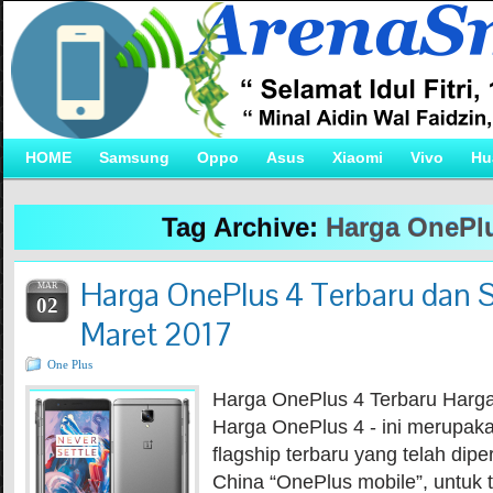
HOME
Samsung
Oppo
Asus
Xiaomi
Vivo
Hu
Tag Archive:
Harga OnePl
Harga OnePlus 4 Terbaru dan Sp
MAR
02
Maret 2017
One Plus
Harga OnePlus 4 Terbaru Harga
Harga OnePlus 4 - ini merupak
flagship terbaru yang telah dip
China “OnePlus mobile”, untuk t