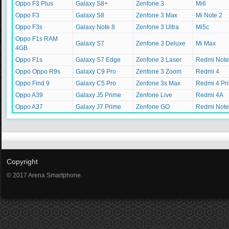
Oppo F3 Plus
Galaxy S8+
Zenfone 3
Mi6
Oppo F3
Galaxy S8
Zenfone 3 Max
Mi Note 2
Oppo F3s
Galaxy Note 8
Zenfone 3 Ultra
Mi5c
Oppo F1s RAM
Galaxy S7
Zenfone 3 Deluxe
Mi Max
4GB
Oppo F1s
Galaxy S7 Edge
Zenfone 3 Laser
Redmi Note
Oppo Oppo R9s
Galaxy C9 Pro
Zenfone 3 Zoom
Redmi 4
Oppo Find 9
Galaxy C5 Pro
Zenfone 3s Max
Redmi 4 Pr
Oppo A39
Galaxy J5 Prime
Zenfone Live
Redmi 4A
Oppo A37
Galaxy J7 Prime
Zenfone GO
Redmi Note
Copyright
© 2017 Arena Smartphone.