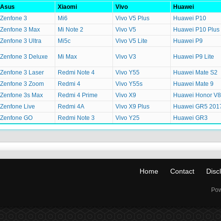
Asus
Xiaomi
Vivo
Huawei
Zenfone 3
Mi6
Vivo V5 Plus
Huawei P10
Zenfone 3 Max
Mi Note 2
Vivo V5
Huawei P10 Plus
Zenfone 3 Ultra
Mi5c
Vivo V5 Lite
Huawei P9
Zenfone 3 Deluxe
Mi Max
Vivo V3
Huawei P9 Lite
Zenfone 3 Laser
Redmi Note 4
Vivo Y55
Huawei Mate S2
Zenfone 3 Zoom
Redmi 4
Vivo Y55s
Huawei Mate 9
Zenfone 3s Max
Redmi 4 Prime
Vivo X9
Huawei Honor V8
Zenfone Live
Redmi 4A
Vivo X9 Plus
Huawei GR5 201
Zenfone GO
Redmi Note 3
Vivo Y25
Huawei GR3
Home
Contact
Disc
Pow