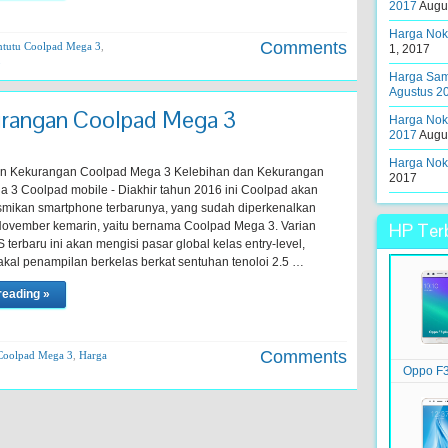
2017
Augus
Harga Noki
Comments
ntutu Coolpad Mega 3
,
1, 2017
3
Harga Sams
Agustus 2
urangan Coolpad Mega 3
Harga Noki
2017
Augus
Harga Noki
an Kekurangan Coolpad Mega 3 Kelebihan dan Kekurangan
2017
 3 Coolpad mobile - Diakhir tahun 2016 ini Coolpad akan
mikan smartphone terbarunya, yang sudah diperkenalkan
November kemarin, yaitu bernama Coolpad Mega 3. Varian
HP Terb
erbaru ini akan mengisi pasar global kelas entry-level,
kal penampilan berkelas berkat sentuhan tenoloi 2.5 …
reading »
Comments
Coolpad Mega 3
,
Harga
Oppo F3