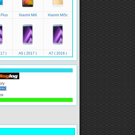
 Plus
Xiaomi Mi6
Xiaomi Mi5c
17 )
A5 ( 2017 )
A7 ( 2016 )
ory
ps