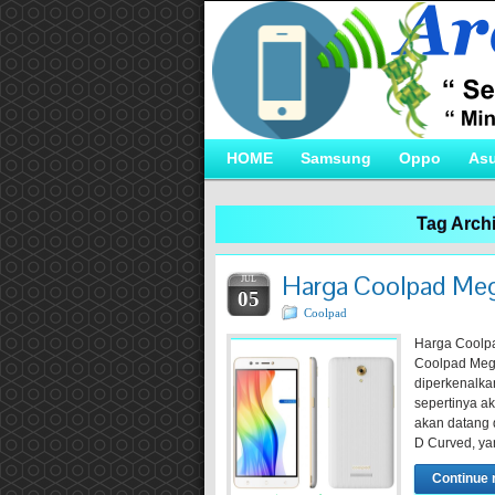
HOME
Samsung
Oppo
As
Tag Arch
Harga Coolpad Mega
JUL
05
Coolpad
Harga Coolp
Coolpad Mega
diperkenalka
sepertinya ak
akan datang 
D Curved, y
Continue 