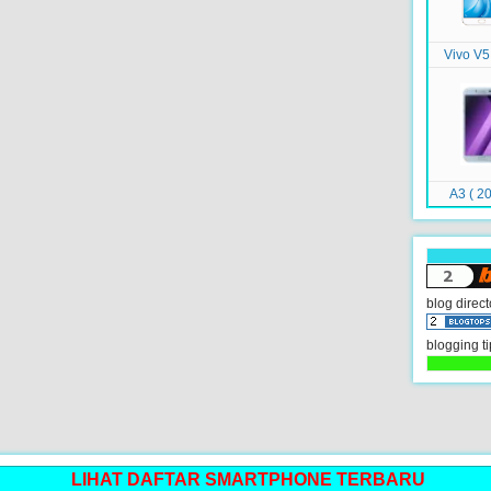
Vivo V5
A3 ( 20
blog direct
blogging ti
LIHAT DAFTAR SMARTPHONE TERBARU