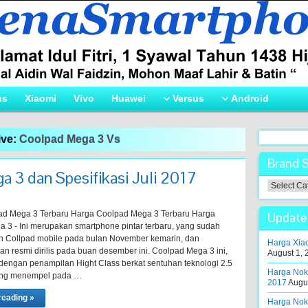
us
Xiaomi
Vivo
Huawei
Versus
Android
ive:
Coolpad Mega 3 Vs
Brand 
 3 dan Spesifikasi Juli 2017
Brand
Smartpho
!
ad Mega 3 Terbaru Harga Coolpad Mega 3 Terbaru Harga
Update 
 3 - Ini merupakan smartphone pintar terbaru, yang sudah
n Collpad mobile pada bulan November kemarin, dan
Harga Xiao
an resmi dirilis pada buan desember ini. Coolpad Mega 3 ini,
August 1, 
dengan penampilan Hight Class berkat sentuhan teknologi 2.5
Harga Noki
ang menempel pada …
2017
Augus
reading »
Harga Noki