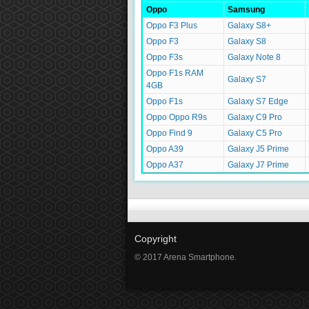
Oppo
Samsung
Oppo F3 Plus
Galaxy S8+
Oppo F3
Galaxy S8
Oppo F3s
Galaxy Note 8
Oppo F1s RAM
Galaxy S7
4GB
Oppo F1s
Galaxy S7 Edge
Oppo Oppo R9s
Galaxy C9 Pro
Oppo Find 9
Galaxy C5 Pro
Oppo A39
Galaxy J5 Prime
Oppo A37
Galaxy J7 Prime
Copyright
© 2017 Arena Smartphone.