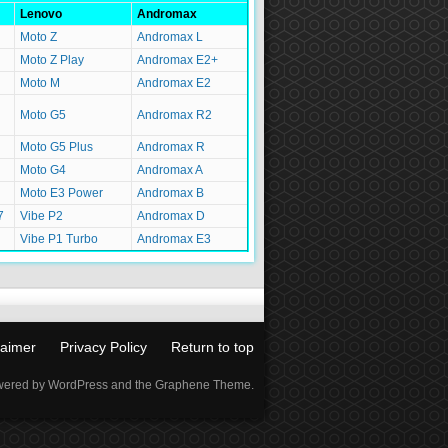
Lenovo
Andromax
Moto Z
Andromax L
Moto Z Play
Andromax E2+
Moto M
Andromax E2
Moto G5
Andromax R2
Moto G5 Plus
Andromax R
Moto G4
Andromax A
Moto E3 Power
Andromax B
7
Vibe P2
Andromax D
Vibe P1 Turbo
Andromax E3
laimer
Privacy Policy
Return to top
ered by WordPress and the Graphene Theme.