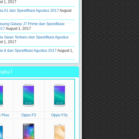
t 1, 2017
a A1 dan Spesifikasi Agustus 2017
August
ung Galaxy J7 Prime dan Spesifikasi
017
August 1, 2017
a Swan Terbaru dan Spesifikasi Agustus
t 1, 2017
a 8 dan Spesifikasi Agustus 2017
August 1,
aru !
 Plus
Oppo F3
Oppo F3s