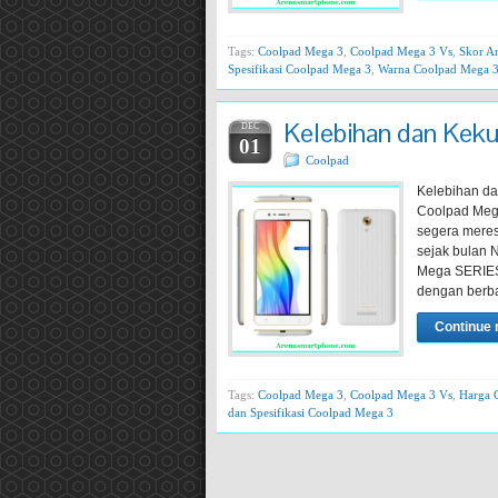
Tags:
Coolpad Mega 3
,
Coolpad Mega 3 Vs
,
Skor A
Spesifikasi Coolpad Mega 3
,
Warna Coolpad Mega 
Kelebihan dan Kek
DEC
01
Coolpad
Kelebihan d
Coolpad Mega
segera meres
sejak bulan 
Mega SERIES t
dengan berba
Continue 
Tags:
Coolpad Mega 3
,
Coolpad Mega 3 Vs
,
Harga 
dan Spesifikasi Coolpad Mega 3