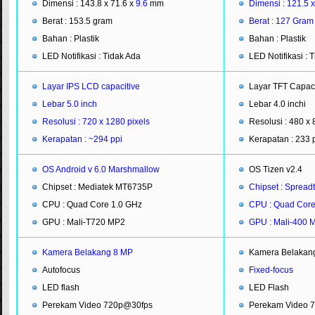
Dimensi : 143.8 x 71.6 x
9.6
mm
Dimensi : 121.5 
Berat : 153.5 gram
Berat : 127 Gram
Bahan : Plastik
Bahan : Plastik
LED Notifikasi : Tidak Ada
LED Notifikasi : 
Layar IPS LCD capacitive
Layar TFT Capaci
Lebar 5.0 inch
Lebar 4.0 inchi
Resolusi : 720 x 1280 pixels
Resolusi : 480 x 
Kerapatan : ~294 ppi
Kerapatan : 233 
OS Android v 6.0 Marshmallow
OS Tizen v2.4
Chipset : Mediatek MT6735P
Chipset : Sprea
CPU : Quad Core 1.0 GHz
CPU : Quad Core
GPU : Mali-T720 MP2
GPU : Mali-400 
Kamera Belakang 8 MP
Kamera Belakan
Autofocus
Fixed-focus
LED flash
LED Flash
Perekam Video 720p@30fps
Perekam Video 