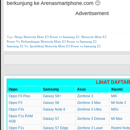
berkunjung ke Arenasmartphone.com 🙂
Advertisement
Tags:
Harga Motorola Moto E3 Power vs Samsung Z2
,
Motorola Moto E3
Power Vs
,
Perbandingan Motorola Moto E3 Power vs Samsung Z2
,
Samsung Z2 Vs
,
Spesifikasi Motorola Moto E3 Power vs Samsung Z2
LIHAT DAFTA
Oppo
Samsung
Asus
Xiaomi
Oppo F3 Plus
Galaxy S8+
Zenfone 3
Mi6
Oppo F3
Galaxy S8
Zenfone 3 Max
Mi Note 2
Oppo F3s
Galaxy Note 8
Zenfone 3 Ultra
Mi5c
Oppo F1s RAM
Galaxy S7
Zenfone 3 Deluxe
Mi Max
4GB
Oppo F1s
Galaxy S7 Edge
Zenfone 3 Laser
Redmi Note