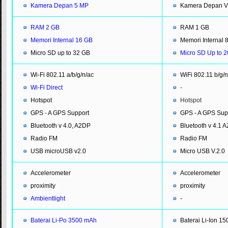
Kamera Depan 5 MP
Kamera Depan 
RAM 2 GB
RAM 1 GB
Memori Internal 16 GB
Memori Internal 
Micro SD up to 32 GB
Micro SD Up to 
Wi-Fi 802.11 a/b/g/n/ac
WiFi 802.11 b/g/n
Wi-Fi Direct
-
Hotspot
Hotspot
GPS - A GPS Support
GPS - A GPS Sup
Bluetooth v 4.0, A2DP
Bluetooth v 4.1 
Radio FM
Radio FM
USB microUSB v2.0
Micro USB V.2.0
Accelerometer
Accelerometer
proximity
proximity
Ambientlight
-
Baterai Li-Po 3500 mAh
Baterai Li-Ion 1