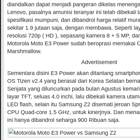
diandalkan dapat menjadi pangeran dikelas meneng
Lenovo, pasalnya amunisi teranyar ini telah dibekal
spesifikasi mumpuni, dan dibandrol harga relatif mur
sekitar 1.9 jutaan saja, dengan membawa. Seperti laya
resolusi 720p ( HD ), sepasang kamera 8 + 5 MP, da
Motorola Moto E3 Power sudah beroprasi memakai O
Marshmallow.
Advertisement
Sementara disini E3 Power akan ditantang smartphon
OS Tizen v2.4 yang berasal dari Korea Selatan ber
Senjata yang diluncurkan pada bulan Agustus kemar
layar TFT, seluas 4.0 inchi, lalu dibekali kamera uta
LED flash, selain itu Samsung Z2 disemati jeroan S
CPU Quad-core 1.5 GHz, untuk kinerjnya. Dan mena
ini hanya dibandrol seharga 900 Ribuan saja.