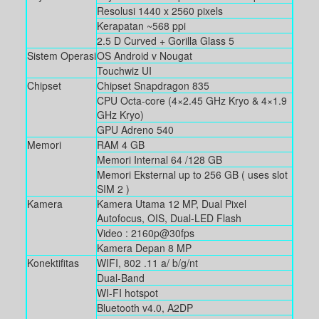
Resolusi 1440 x 2560 pixels
Kerapatan ~568 ppi
2.5 D Curved + Gorilla Glass 5
Sistem Operasi
OS Android v Nougat
Touchwiz UI
Chipset
Chipset Snapdragon 835
CPU Octa-core (4×2.45 GHz Kryo & 4×1.9
GHz Kryo)
GPU Adreno 540
Memori
RAM 4 GB
Memori Internal 64 /128 GB
Memori Eksternal up to 256 GB ( uses slot
SIM 2 )
Kamera
Kamera Utama 12 MP, Dual Pixel
Autofocus, OIS, Dual-LED Flash
Video : 2160p@30fps
Kamera Depan 8 MP
Konektifitas
WIFI, 802 .11 a/ b/g/nt
Dual-Band
WI-FI hotspot
Bluetooth v4.0, A2DP