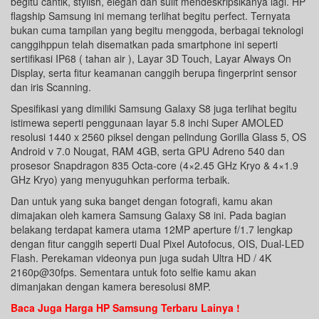
begitu cantik, stylish, elegan dan sulit mendeskripsikanya lagi. HP
flagship Samsung ini memang terlihat begitu perfect. Ternyata
bukan cuma tampilan yang begitu menggoda, berbagai teknologi
canggihppun telah disematkan pada smartphone ini seperti
sertifikasi IP68 ( tahan air ), Layar 3D Touch, Layar Always On
Display, serta fitur keamanan canggih berupa fingerprint sensor
dan iris Scanning.
Spesifikasi yang dimiliki Samsung Galaxy S8 juga terlihat begitu
istimewa seperti penggunaan layar 5.8 inchi Super AMOLED
resolusi 1440 x 2560 piksel dengan pelindung Gorilla Glass 5, OS
Android v 7.0 Nougat, RAM 4GB, serta GPU Adreno 540 dan
prosesor Snapdragon 835 Octa-core (4×2.45 GHz Kryo & 4×1.9
GHz Kryo) yang menyuguhkan performa terbaik.
Dan untuk yang suka banget dengan fotografi, kamu akan
dimajakan oleh kamera Samsung Galaxy S8 ini. Pada bagian
belakang terdapat kamera utama 12MP aperture f/1.7 lengkap
dengan fitur canggih seperti Dual Pixel Autofocus, OIS, Dual-LED
Flash. Perekaman videonya pun juga sudah Ultra HD / 4K
2160p@30fps. Sementara untuk foto selfie kamu akan
dimanjakan dengan kamera beresolusi 8MP.
Baca Juga Harga HP Samsung Terbaru Lainya !