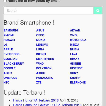
Notify me of new posts by email.
Brand Smartphone !
SAMSUNG
ASUS
ADVAN
XIAOMI
OPPO
VIVO
HUAWEI
NOKIA
MOTOROLA
LG
LENOVO
MEIZU
APPLE
LUNA
NUBIA
EVERCOSS
INFINIX
LAVA
COOLPAD
SMARTFREN
HIMAX
BLACKBERRY
WIKO
GIONEE
GOOGLE
POLYTRON
HISENSE
ACER
AXIOO
SONY
ONEPLUS
PANASONIC
SHARP
HTC
ZTE
ELEPHONE
Update Terbaru !
Harga Honor 7A Terbaru 2018
April 3, 2018
Harga Samsung Galaxy J7 Duo Terbaru 2018
April 3, 2018