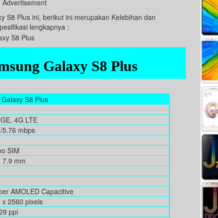
Advertisement
8 Plus ini, berikut ini merupakan Kelebihan dan
sifikasi lengkapnya :
amsung Galaxy S8 Plus
Galaxy S8 Plus
n
DGE, 4G LTE
 /5.76 mbps
no SIM
x 7.9 mm
uper AMOLED Capacitive
 x 2560 pixels
29 ppi