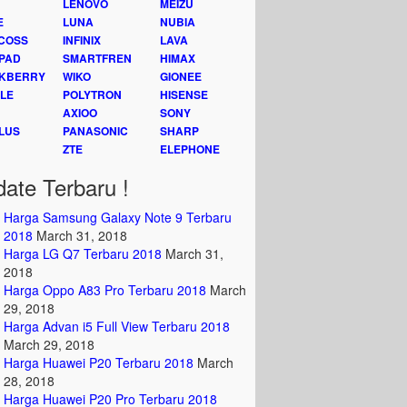
LENOVO
MEIZU
E
LUNA
NUBIA
COSS
INFINIX
LAVA
PAD
SMARTFREN
HIMAX
KBERRY
WIKO
GIONEE
LE
POLYTRON
HISENSE
AXIOO
SONY
LUS
PANASONIC
SHARP
ZTE
ELEPHONE
ate Terbaru !
Harga Samsung Galaxy Note 9 Terbaru
2018
March 31, 2018
Harga LG Q7 Terbaru 2018
March 31,
2018
Harga Oppo A83 Pro Terbaru 2018
March
29, 2018
Harga Advan i5 Full View Terbaru 2018
March 29, 2018
Harga Huawei P20 Terbaru 2018
March
28, 2018
Harga Huawei P20 Pro Terbaru 2018