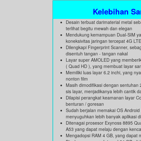
Kelebihan Sa
Desain terbuat darimaterial metal s
terlihat begitu mewah dan elegan
Mendukung kemampuan Dual-SIM yang
koneksivitas jaringan tercepat 4G LT
Dilengkapi Fingerprint Scanner, sebag
disentuh tangan - tangan nakal
Layar super AMOLED yang memberikan
( Quad HD ), yang membuat layar san
Memiliki luas layar 6.2 inchi, yang
nonton film
Masih dimodifikasi dengan sentuhan
sis layar, menjadikanya lebih cantik 
Dilapisi perangkat keamanan layar Corn
benturan / goresan
Sudah berjalan memakai OS Android v
menyuguhkan lebih banyak aplikasi d
Ditenagai prosesor Exynoss 8895 Q
A53 yang dapat melaju dengan kenca
Mengadopsi RAM 4 GB, yang dapat m