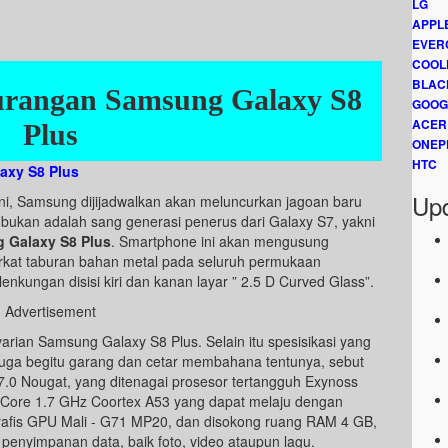
LG
APPL
EVER
COOL
BLAC
urangan Samsung Galaxy S8
GOOG
ACER
Plus
ONEP
HTC
axy S8 Plus
Upd
ini, Samsung dijijadwalkan akan meluncurkan jagoan baru
k bukan adalah sang generasi penerus dari Galaxy S7, yakni
 Galaxy S8 Plus
. Smartphone ini akan mengusung
kat taburan bahan metal pada seluruh permukaan
nkungan disisi kiri dan kanan layar ” 2.5 D Curved Glass”.
Advertisement
a varian Samsung Galaxy S8 Plus. Selain itu spesisikasi yang
juga begitu garang dan cetar membahana tentunya, sebut
7.0 Nougat, yang ditenagai prosesor tertangguh Exynoss
ore 1.7 GHz Coortex A53 yang dapat melaju dengan
 grafis GPU Mali - G71 MP20, dan disokong ruang RAM 4 GB,
penyimpanan data, baik foto, video ataupun lagu.