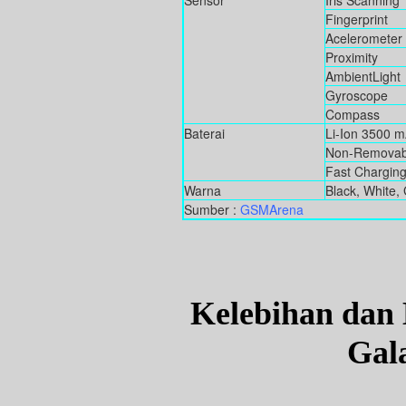
Sensor
Iris Scanning
Fingerprint
Acelerometer
Proximity
AmbientLight
Gyroscope
Compass
Baterai
Li-Ion 3500 
Non-Removab
Fast Chargin
Warna
Black, White, 
Sumber :
GSMArena
Kelebihan dan
Gal