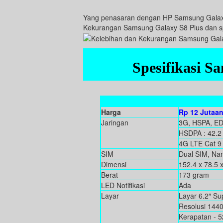
Yang penasaran dengan HP Samsung Galaxy S
Kekurangan Samsung Galaxy S8 Plus dan spe
Spesifikasi S
Harga
Rp 12 Jutaa
Jaringan
3G, HSPA, E
HSDPA : 42.2
4G LTE Cat 9
SIM
Dual SIM, Na
Dimensi
152.4 x 78.5 
Berat
173 gram
LED Notifikasi
Ada
Layar
Layar 6.2″ S
Resolusi 1440
Kerapatan - 5