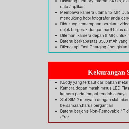
Disokong memory Internal 64 GB, d
data / aplikasi
Membawa kamera utama 12 MP, Dual P
mendukung hobi fotografer anda de
Didukung kemampuan perekam video 
objek bergerak dengan hasil halus d
Ditemani kamera depan 8 MP, untuk m
Baterai berkapasitas 3500 mAh yan
Dilengkapi Fast Charging / pengisian 
Kekurangan S
KBody yang terbaut dari bahan metal
Kamera depan masih minus LED Flas
kamera pada tempat rendah cahaya
Slot SIM 2 menyatu dengan slot micro
bersamaan,harus bergantian
Baterai berjenis Non-Removable / Tid
/Eror