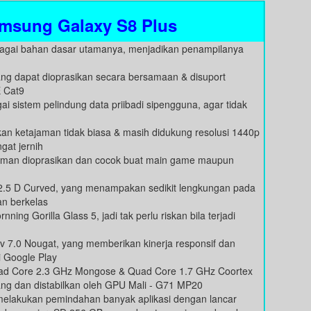
msung Galaxy S8 Plus
ebagai bahan dasar utamanya, menjadikan penampilanya
 dapat dioprasikan secara bersamaan & disuport
E Cat9
ai sistem pelindung data priibadi sipengguna, agar tidak
 ketajaman tidak biasa & masih didukung resolusi 1440p
gat jernih
 nyaman dioprasikan dan cocok buat main game maupun
 2.5 D Curved, yang menampakan sedikit lengkungan pada
dan berkelas
ning Gorilla Glass 5, jadi tak perlu riskan bila terjadi
 7.0 Nougat, yang memberikan kinerja responsif dan
i Google Play
uad Core 2.3 GHz Mongose & Quad Core 1.7 GHz Coortex
ng dan distabilkan oleh GPU Mali - G71 MP20
elakukan pemindahan banyak aplikasi dengan lancar