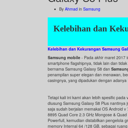
By
Ahmad
in
Samsung
Kelebihan dan Kek
Kelebihan dan Kekurangan Samsung Gal
Samsung mobile
- Pada akhir maret 2017 
smartphone flagshipnya, tidak lain dan tida
bernama Samsung Galaxy S8 dan
Samsung
penampilan super elegan dan menawan, ber
casingnya, yang dipadukan dengan adanya le
Tetapi kali ini kami akan lebih spesific pad
diusung Samsung Galaxy S8 Plus nantinya 
saja sudah berjalan memakai OS Android v 
8895 Quad Core 2.3 GHz Mongose & Quad C
Powerfull, kemudian distabilkan pengelola
memory Internal 64 /128 GB, sebagai ruang 