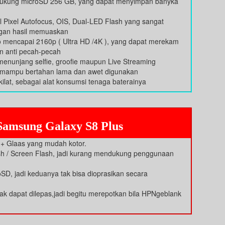
idukung microSD 256 GB, yang dapat menyimpan banyka
ixel Autofocus, OIS, Dual-LED Flash yang sangat
ngan hasil memuaskan
mencapai 2160p ( Ultra HD /4K ), yang dapat merekam
an anti pecah-pecah
enunjang selfie, groofie maupun Live Streaming
g mampu bertahan lama dan awet digunakan
kilat, sebagai alat konsumsi tenaga baterainya
amsung Galaxy S8 Plus
 + Glaas yang mudah kotor.
h / Screen Flash, jadi kurang mendukung penggunaan
SD, jadi keduanya tak bisa dioprasikan secara
ak dapat dilepas,jadi begitu merepotkan bila HPNgeblank