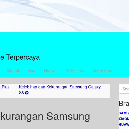
e Terpercaya
Xiaomi
Vivo
Huawei
Versus
Android
 Plus
Kelebihan dan Kekurangan Samsung Galaxy
S8
Bra
ekurangan Samsung
SAMS
XIAOM
HUAW