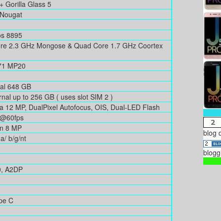
+ Gorilla Glass 5
 Nougat
os 8895
e 2.3 GHz Mongose & Quad Core 1.7 GHz Coortex
71 MP20
nal 648 GB
nal up to 256 GB ( uses slot SIM 2 )
 12 MP, DualPixel Autofocus, OIS, Dual-LED Flash
p@60fps
n 8 MP
blog 
a/ b/g/nt
blogg
0, A2DP
pe C