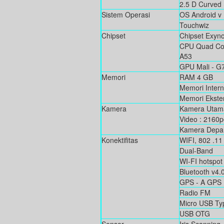
2.5 D Curved 
Sistem Operasi
OS Android v
Touchwiz
Chipset
Chipset Exyn
CPU Quad Cor
A53
GPU Mali - G
Memori
RAM 4 GB
Memori Inter
Memori Ekster
Kamera
Kamera Utama
Video : 2160
Kamera Depa
Konektifitas
WIFI, 802 .11 
Dual-Band
WI-FI hotspot
Bluetooth v4.
GPS - A GPS
Radio FM
Micro USB Ty
USB OTG