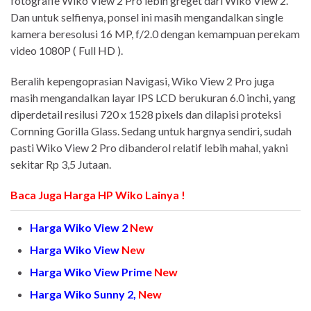
fotografie Wiko View 2 Pro lebih greget dari Wiko View 2.
Dan untuk selfienya, ponsel ini masih mengandalkan single
kamera beresolusi 16 MP, f/2.0 dengan kemampuan perekam
video 1080P ( Full HD ).
Beralih kepengoprasian Navigasi, Wiko View 2 Pro juga
masih mengandalkan layar IPS LCD berukuran 6.0 inchi, yang
diperdetail resilusi 720 x 1528 pixels dan dilapisi proteksi
Cornning Gorilla Glass. Sedang untuk hargnya sendiri, sudah
pasti Wiko View 2 Pro dibanderol relatif lebih mahal, yakni
sekitar Rp 3,5 Jutaan.
Baca Juga Harga HP Wiko Lainya !
Harga Wiko View 2
New
Harga Wiko View
New
Harga Wiko View Prime
New
Harga Wiko Sunny 2,
New