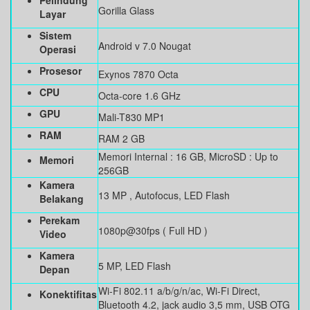
Pelindung
Gorilla Glass
Layar
Sistem
Android v 7.0 Nougat
Operasi
Prosesor
Exynos 7870 Octa
CPU
Octa-core 1.6 GHz
GPU
Mali-T830 MP1
RAM
RAM 2 GB
Memori Internal : 16 GB, MicroSD : Up to
Memori
256GB
Kamera
13 MP , Autofocus, LED Flash
Belakang
Perekam
1080p@30fps ( Full HD )
Video
Kamera
5 MP, LED Flash
Depan
Wi-Fi 802.11 a/b/g/n/ac, Wi-Fi Direct,
Konektifitas
Bluetooth 4.2, jack audio 3,5 mm, USB OTG