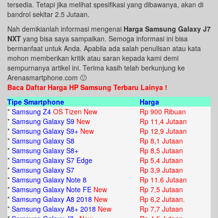
tersedia. Tetapi jika melihat spesifikasi yang dibawanya, akan di
bandrol sekitar 2.5 Jutaan.
Nah demikianlah informasi mengenai
Harga Samsung Galaxy J7
NXT
yang bisa saya sampaikan. Semoga informasi ini bisa
bermanfaat untuk Anda. Apabila ada salah penulisan atau kata
mohon memberikan kritik atau saran kepada kami demi
sempurnanya artikel ini. Terima kasih telah berkunjung ke
Arenasmartphone.com 🙂
Baca Daftar Harga HP Samsung Terbaru Lainya !
Tipe Smartphone
Harga
*
Samsung Z4
OS Tizen New
Rp 900 Ribuan
*
Samsung Galaxy S9
New
Rp 11,4 Jutaan
*
Samsung Galaxy S9+
New
Rp 12,9 Jutaan
*
Samsung Galaxy S8
Rp 8,1 Jutaan
*
Samsung Galaxy S8+
Rp 8,5 Jutaan
*
Samsung Galaxy S7 Edge
Rp 5,4 Jutaan
*
Samsung Galaxy S7
Rp 3,9 Jutaan
*
Samsung Galaxy Note 8
Rp 11.6 Jutaan
*
Samsung Galaxy Note FE
New
Rp 7,5 Jutaan
*
Samsung Galaxy A8 2018
New
Rp 6,2 Jutaan.
*
Samsung Galaxy A8+ 2018
New
Rp 7,7 Jutaan