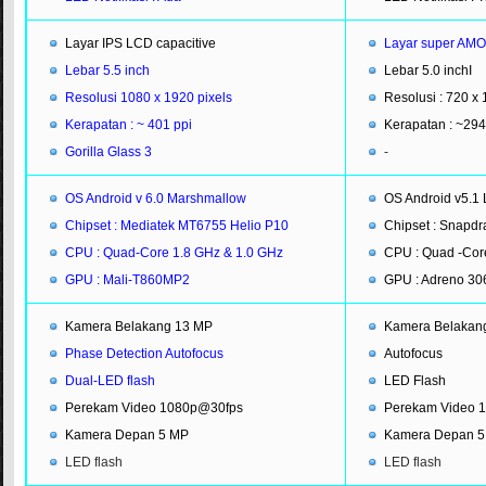
Layar IPS LCD capacitive
Layar super AMO
Lebar 5.5 inch
Lebar 5.0 inchI
Resolusi 1080 x 1920 pixels
Resolusi : 720 x 
Kerapatan : ~ 401 ppi
Kerapatan : ~294
Gorilla Glass 3
-
OS Android v 6.0 Marshmallow
OS Android v5.1 
Chipset : Mediatek MT6755 Helio P10
Chipset : Snapd
CPU : Quad-Core 1.8 GHz & 1.0 GHz
CPU : Quad -Cor
GPU : Mali-T860MP2
GPU : Adreno 30
Kamera Belakang 13 MP
Kamera Belakan
Phase Detection Autofocus
Autofocus
Dual-LED flash
LED Flash
Perekam Video 1080p@30fps
Perekam Video 
Kamera Depan 5 MP
Kamera Depan 5
LED flash
LED flash