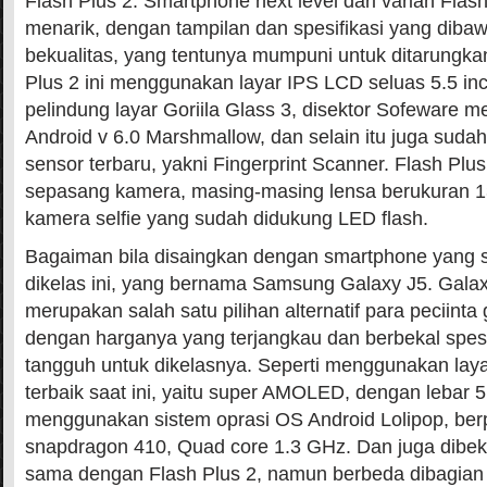
Flash Plus 2. Smartphone next level dari varian Flash
menarik, dengan tampilan dan spesifikasi yang diba
bekualitas, yang tentunya mumpuni untuk ditarungkan
Plus 2 ini menggunakan layar IPS LCD seluas 5.5 inc
pelindung layar Goriila Glass 3, disektor Sofeware
Android v 6.0 Marshmallow, dan selain itu juga sudah
sensor terbaru, yakni Fingerprint Scanner. Flash Pl
sepasang kamera, masing-masing lensa berukuran 1
kamera selfie yang sudah didukung LED flash.
Bagaiman bila disaingkan dengan smartphone yang su
dikelas ini, yang bernama Samsung Galaxy J5. Galaxy
merupakan salah satu pilihan alternatif para peciinta
dengan harganya yang terjangkau dan berbekal spesi
tangguh untuk dikelasnya. Seperti menggunakan laya
terbaik saat ini, yaitu super AMOLED, dengan lebar 5.
menggunakan sistem oprasi OS Android Lolipop, be
snapdragon 410, Quad core 1.3 GHz. Dan juga dibek
sama dengan Flash Plus 2, namun berbeda dibagian 