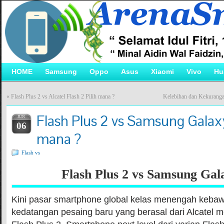
HOME
Samsung
Oppo
Asus
Xiaomi
Vivo
Hu
«
Flash Plus 2 vs Alcatel Flash 2 Pilih mana ?
Kelebihan dan Kekurang
Flash Plus 2 vs Samsung Galaxy
JUN
06
mana ?
Flash vs
Flash Plus 2 vs Samsung Gal
Kini pasar smartphone global kelas menengah keba
kedatangan pesaing baru yang berasal dari Alcatel 