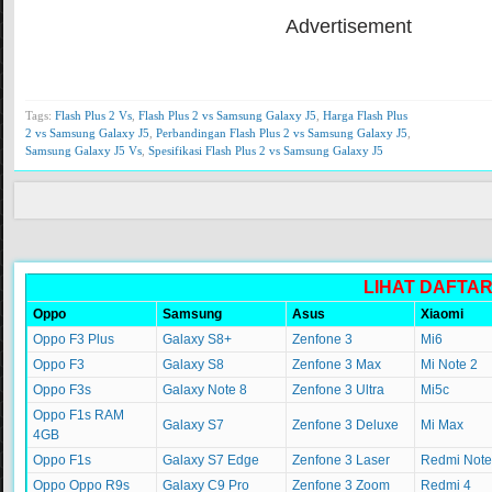
Advertisement
Tags:
Flash Plus 2 Vs
,
Flash Plus 2 vs Samsung Galaxy J5
,
Harga Flash Plus
2 vs Samsung Galaxy J5
,
Perbandingan Flash Plus 2 vs Samsung Galaxy J5
,
Samsung Galaxy J5 Vs
,
Spesifikasi Flash Plus 2 vs Samsung Galaxy J5
LIHAT DAFTA
Oppo
Samsung
Asus
Xiaomi
Oppo F3 Plus
Galaxy S8+
Zenfone 3
Mi6
Oppo F3
Galaxy S8
Zenfone 3 Max
Mi Note 2
Oppo F3s
Galaxy Note 8
Zenfone 3 Ultra
Mi5c
Oppo F1s RAM
Galaxy S7
Zenfone 3 Deluxe
Mi Max
4GB
Oppo F1s
Galaxy S7 Edge
Zenfone 3 Laser
Redmi Note
Oppo Oppo R9s
Galaxy C9 Pro
Zenfone 3 Zoom
Redmi 4