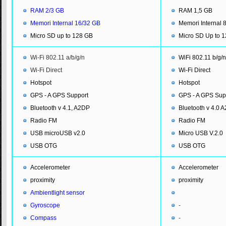
RAM 2/3 GB
RAM 1,5 GB
Memori Internal 16/32 GB
Memori Internal 
Micro SD up to 128 GB
Micro SD Up to 
Wi-Fi 802.11 a/b/g/n
WiFi 802.11 b/g/n
Wi-Fi Direct
Wi-Fi Direct
Hotspot
Hotspot
GPS - A GPS Support
GPS - A GPS Sup
Bluetooth v 4.1, A2DP
Bluetooth v 4.0 
Radio FM
Radio FM
USB microUSB v2.0
Micro USB V.2.0
USB OTG
USB OTG
Accelerometer
Accelerometer
proximity
proximity
Ambientlight sensor
Gyroscope
-
Compass
-