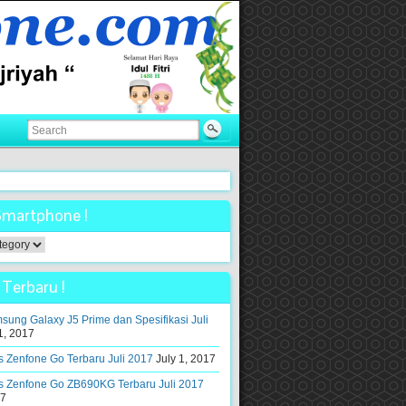
Smartphone !
ne
Terbaru !
ung Galaxy J5 Prime dan Spesifikasi Juli
1, 2017
 Zenfone Go Terbaru Juli 2017
July 1, 2017
s Zenfone Go ZB690KG Terbaru Juli 2017
17