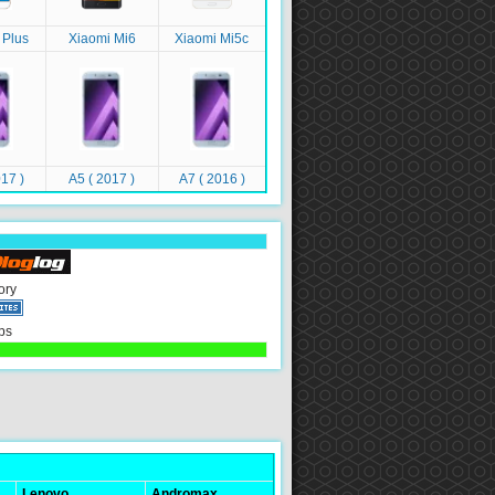
 Plus
Xiaomi Mi6
Xiaomi Mi5c
17 )
A5 ( 2017 )
A7 ( 2016 )
ory
ps
Lenovo
Andromax