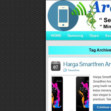
HOME
Samsung
Oppo
As
Tag Archiv
Harga Smartfren A
JUN
07
Smartfren
Harga Smartf
Smartfren An
yang hadir s
kelas meneng
dan elegan b
premium. Tak
Continue 