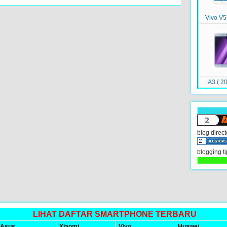
Vivo V5
A3 ( 20
blog direct
blogging ti
LIHAT DAFTAR SMARTPHONE TERBARU
Asus
Xiaomi
Vivo
Huawei