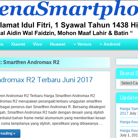
us
Xiaomi
Vivo
Huawei
Versus
Android
e:
Smartfren Andromax R2
Brand 
ndromax R2 Terbaru Juni 2017
Brand
Smartpho
!
ren Andromax R2 Terbaru Harga Smartfren Andromax R2
Update 
dromax R2 merupakan perangakt terbaru unggulan smartfren
ebagai penerus dari Smartfren Andromax R. Bersaing dikategori
Harga Sams
ah, Smartfren Andromax R2 hadir dengan desain yang stylish
2017
July 
erbalut bahan frame metal alumunium yang memberikan kesan
Harga Asus
 cuma tampilanya yang stylish, spesifikasi yang dibawanya …
Harga Asu
reading »
July 1, 20