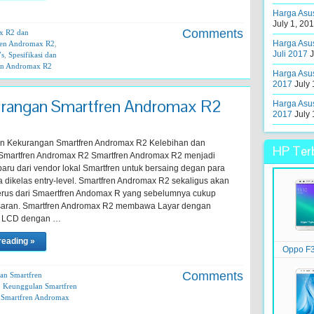
Harga Asus
July 1, 20
Comments
x R2 dan
Harga Asus
ren Andromax R2
,
Juli 2017
J
Vs
,
Spesifikasi dan
ren Andromax R2
Harga Asus
2017
July 
urangan Smartfren Andromax R2
Harga Asus
2017
July 
n Kekurangan Smartfren Andromax R2 Kelebihan dan
HP Terb
Smartfren Andromax R2 Smartfren Andromax R2 menjadi
aru dari vendor lokal Smartfren untuk bersaing degan para
 dikelas entry-level. Smartfren Andromax R2 sekaligus akan
rus dari Smaertfren Andomax R yang sebelumnya cukup
asaran. Smartfren Andromax R2 membawa Layar dengan
PS LCD dengan …
reading »
Oppo F3
Comments
an Smartfren
,
Keunggulan Smartfren
i Smartfren Andromax