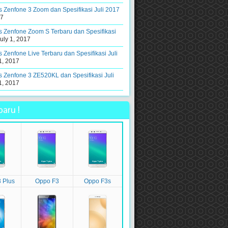
 Zenfone 3 Zoom dan Spesifikasi Juli 2017
17
 Zenfone Zoom S Terbaru dan Spesifikasi
uly 1, 2017
 Zenfone Live Terbaru dan Spesifikasi Juli
1, 2017
 Zenfone 3 ZE520KL dan Spesifikasi Juli
1, 2017
aru !
 Plus
Oppo F3
Oppo F3s