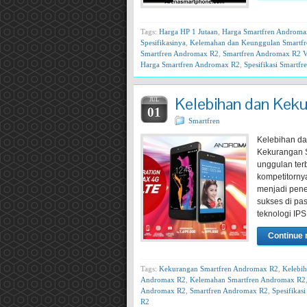
Tags:
Harga HP 1 Jutaan
,
Harga Smartfren Androma
Spesifikasinya
,
Kelemahan dan Keunggulan Smartf
Smartfren Andromax R2
,
Smartfren Andromax R2 
Harga Smartfren Andromax R2
,
Spesifikasi Smartf
Kelebihan dan Kek
JUL
01
Smartfren
Kelebihan da
Kekurangan 
unggulan terb
kompetitornya
menjadi pene
sukses di p
teknologi I
Continue 
Tags:
Kekurangan Smartfren Andromax R2
,
Kelebih
Andromax R2
,
Kelemahan Smartfren Andromax R2
Andromax R2
,
Smartfren Andromax R2
,
Spesifikas
R2