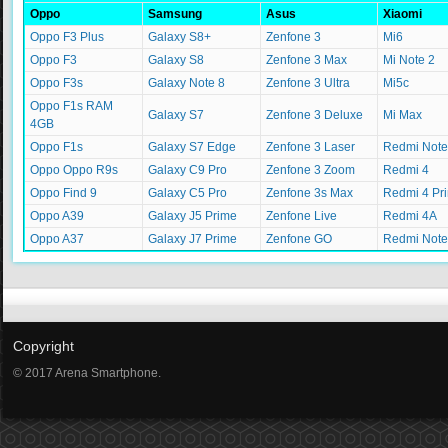
Oppo
Samsung
Asus
Xiaomi
Oppo F3 Plus
Galaxy S8+
Zenfone 3
Mi6
Oppo F3
Galaxy S8
Zenfone 3 Max
Mi Note 2
Oppo F3s
Galaxy Note 8
Zenfone 3 Ultra
Mi5c
Oppo F1s RAM
Galaxy S7
Zenfone 3 Deluxe
Mi Max
4GB
Oppo F1s
Galaxy S7 Edge
Zenfone 3 Laser
Redmi Note
Oppo Oppo R9s
Galaxy C9 Pro
Zenfone 3 Zoom
Redmi 4
Oppo Find 9
Galaxy C5 Pro
Zenfone 3s Max
Redmi 4 Pr
Oppo A39
Galaxy J5 Prime
Zenfone Live
Redmi 4A
Oppo A37
Galaxy J7 Prime
Zenfone GO
Redmi Note
Copyright
© 2017 Arena Smartphone.