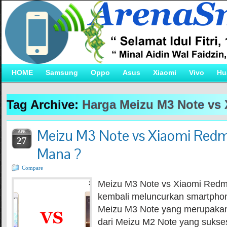
HOME
Samsung
Oppo
Asus
Xiaomi
Vivo
Hu
Tag Archive:
Harga Meizu M3 Note vs 
Meizu M3 Note vs Xiaomi Redmi
APR
27
Mana ?
Compare
Meizu M3 Note vs Xiaomi Redmi
kembali meluncurkan smartphon
Meizu M3 Note yang merupakan
dari Meizu M2 Note yang sukse