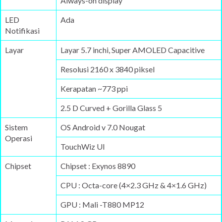
Always-on display
LED
Ada
Notifikasi
Layar
Layar 5.7 inchi, Super AMOLED Capacitive
Resolusi 2160 x 3840 piksel
Kerapatan ~773 ppi
2.5 D Curved + Gorilla Glass 5
Sistem
OS Android v 7.0 Nougat
Operasi
TouchWiz UI
Chipset
Chipset : Exynos 8890
CPU : Octa-core (4×2.3 GHz & 4×1.6 GHz)
GPU : Mali -T880 MP12