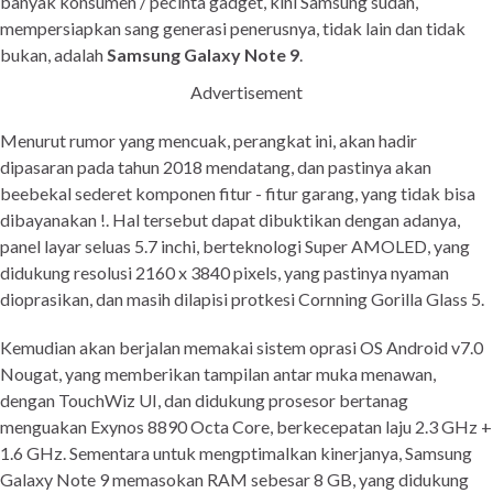
banyak konsumen / pecinta gadget, kini Samsung sudah,
mempersiapkan sang generasi penerusnya, tidak lain dan tidak
bukan, adalah
Samsung Galaxy Note 9
.
Advertisement
Menurut rumor yang mencuak, perangkat ini, akan hadir
dipasaran pada tahun 2018 mendatang, dan pastinya akan
beebekal sederet komponen fitur - fitur garang, yang tidak bisa
dibayanakan !. Hal tersebut dapat dibuktikan dengan adanya,
panel layar seluas 5.7 inchi, berteknologi Super AMOLED, yang
didukung resolusi 2160 x 3840 pixels, yang pastinya nyaman
dioprasikan, dan masih dilapisi protkesi Cornning Gorilla Glass 5.
Kemudian akan berjalan memakai sistem oprasi OS Android v7.0
Nougat, yang memberikan tampilan antar muka menawan,
dengan TouchWiz UI, dan didukung prosesor bertanag
menguakan Exynos 8890 Octa Core, berkecepatan laju 2.3 GHz +
1.6 GHz. Sementara untuk mengptimalkan kinerjanya, Samsung
Galaxy Note 9 memasokan RAM sebesar 8 GB, yang didukung